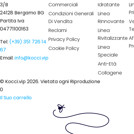
3/B
Commerciali
Idratante
Li
Pr
24128 Bergamo BG
Condizioni Generali
Linea
Partita Iva
Di Vendita
Rinnovante
Ve
04771100163
Te
Reclami
Linea
Rivitalizzante
Af
Privacy Policy
Tel:
(+39) 351 726 14
P
Linea
Cookie Policy
67
Speciale
Email:
info@kocci.vip
Anti-Età
Collagene
© Kocci.vip 2026. Vietata ogni Riproduzione
0
Il Suo carrello