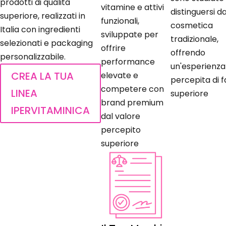
prodotti di qualità
vitamine e attivi
distinguersi da
superiore, realizzati in
funzionali,
cosmetica
Italia con ingredienti
sviluppate per
tradizionale,
selezionati e packaging
offrire
offrendo
personalizzabile.
performance
un'esperienza
CREA LA TUA
elevate e
percepita di f
competere con
LINEA
superiore
brand premium
IPERVITAMINICA
dal valore
percepito
superiore