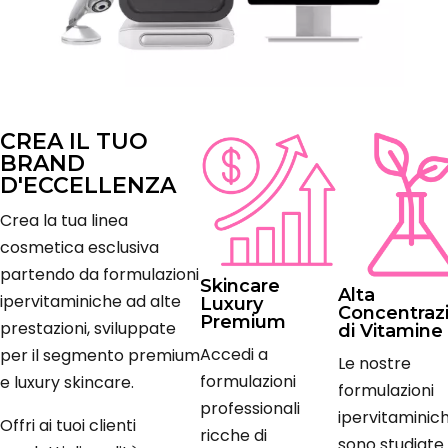
CREA IL TUO
BRAND
D'ECCELLENZA
Crea la tua linea
cosmetica esclusiva
partendo da formulazioni
Skincare
Alta
ipervitaminiche ad alte
Luxury
Concentraz
Premium
prestazioni, sviluppate
di Vitamine
Accedi a
per il segmento premium
Le nostre
formulazioni
e luxury skincare.
formulazioni
professionali
ipervitaminic
Offri ai tuoi clienti
ricche di
sono studiate