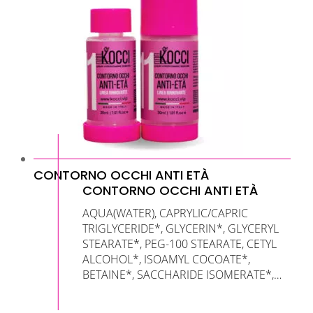
80,00 €
CONTORNO OCCHI ANTI ETÀ
CONTORNO OCCHI ANTI ETÀ
AQUA(WATER), CAPRYLIC/CAPRIC
TRIGLYCERIDE*, GLYCERIN*, GLYCERYL
STEARATE*, PEG-100 STEARATE, CETYL
ALCOHOL*, ISOAMYL COCOATE*,
BETAINE*, SACCHARIDE ISOMERATE*,…