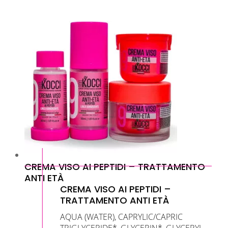
iriş: Meritking Giriş Adresi, Meritking Mobilden Giriş
kanyon
Betkanyon giriş
Betkanyon
Betkanyon
Betkanyon
ltrabet giriş
Ultrabet
Ultrabet
Ultrabet
CREMA VISO AI PEPTIDI – TRATTAMENTO
ANTI ETÀ
CREMA VISO AI PEPTIDI –
TRATTAMENTO ANTI ETÀ
AQUA (WATER), CAPRYLIC/CAPRIC
TRIGLYCERIDE*, GLYCERIN*, GLYCERYL