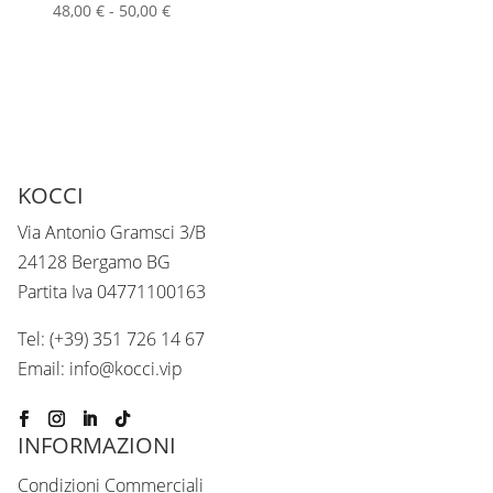
Fascia
48,00
€
-
50,00
€
di
prezzo:
da
48,00 €
a
50,00 €
KOCCI
Via Antonio Gramsci 3/B
24128 Bergamo BG
Partita Iva 04771100163
Tel:
(+39) 351 726 14 67
Email:
info@kocci.vip
INFORMAZIONI
Condizioni Commerciali