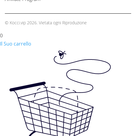
© Kocci.vip 2026. Vietata ogni Riproduzione
0
Il Suo carrello