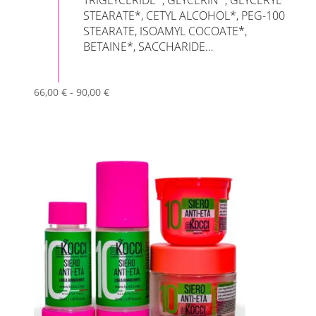
STEARATE*, CETYL ALCOHOL*, PEG-100
STEARATE, ISOAMYL COCOATE*,
BETAINE*, SACCHARIDE…
Fascia
66,00
€
-
90,00
€
di
prezzo:
da
66,00 €
a
90,00 €