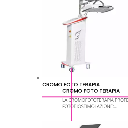
rklas
pokerklas giriş
pokerklas
lunabet
lunabet giriş
lunabet
lu
ltrabet giriş
Ultrabet
Ultrabet
Ultrabet giriş
Ultrabet
Galabet
Ga
CROMO FOTO TERAPIA
CROMO FOTO TERAPIA
LA CROMOFOTOTERAPIA PROFESS
FOTOBIOSTIMOLAZIONE:…