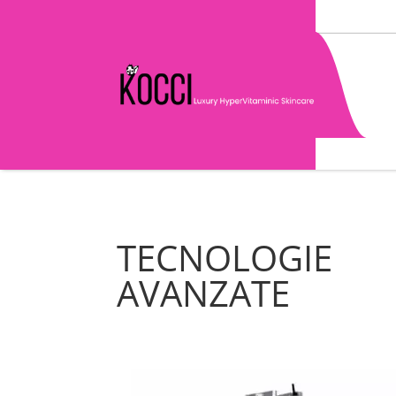
his giriş
betplay
betplay giriş
betgar
betgar giriş
betnis
betnis 
ming
Pashagaming giriş
Enbet giriş
Betpay
Betpay giriş
Betpar
etwoon
Betwoon giriş
Betkanyon
Betkanyon giriş
Jestbahis
Jes
riş
Romabet
Romabet giriş
Grandpashabet
Grandpashabet gir
iş
Atlasbet
Atlasbet giriş
romabet
romabet giriş
norabahis
nora
Betpas
Betpas giriş
Atlasbet
Atlasbet giriş
Meybet
Meybet giriş
ulibet giriş
holiganbet
holiganbet giriş
pusulabet
pusulabet gi
 giriş
Betkom giriş
Süpertotobet giriş
Mariobet giriş
Betmatik 
okerbet giriş
celtabet
celtabet giriş
avrupabet
avrupabet giriş
r
atik
Betmatik giriş
Dedebet
Dedebet giriş
Ultrabet giriş
Enbet
TECNOLOGIE
la giriş
norabahis
norabahis giriş
restbet
restbet giriş
betcio
b
rabahis
norabahis giriş
pokerklas
pokerklas giriş
restbet
restbe
AVANZATE
iriş
betnano
betnano giriş
mavibet
mavibet giriş
romabet
rom
itking
meritking giriş
romabet
romabet giriş
betplay
betplay g
 giriş
amgbahis giriş
Betplay giriş
Romabet giriş
Teosbet
Teosb
eri
Meybet
Meybet giriş
Jokerbet
Jokerbet giriş
Norabahis
Norab
is Giriş Adresi, Marsbahis Mobilden Giriş 2026
Mavibet Giriş