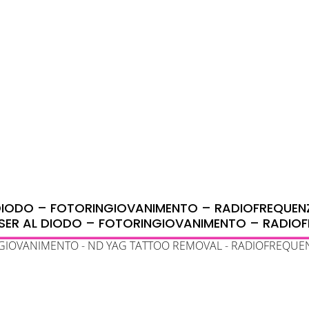
AL DIODO – FOTORINGIOVANIMENTO – RADIOFREQU
 LASER AL DIODO – FOTORINGIOVANIMENTO – RADI
INGIOVANIMENTO - ND YAG TATTOO REMOVAL - RADIOFREQUE