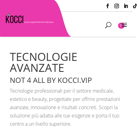
his giriş
betplay
betplay giriş
betgar
betgar giriş
betnis
betnis
ay
betplay giriş
betcio
betcio giriş
Sonbahis
Sonbahis
igo
Betbigo giriş
Kalebet
Kalebet giriş
Enbet
Enbet
a
U
0
maksibet
maksibet giriş
alobet
alobet giriş
hiltonbet
hiltonbet
asino
bahiscasino giriş
pokerklas
pokerklas
t giriş
holiganbet giriş
pusulabet giriş
cratosroyalbet
TECNOLOGIE
giriş
Betplay
Betplay giriş
Efesbet
Efesbet
asino
bahiscasino giriş
cratosroyalbet
cratosroyalbet
AVANZATE
sbet giriş
betbigo
betbigo giriş
bahiscasino
bahiscasino
NOT 4 ALL BY KOCCI.VIP
mabet giriş
Restbet giriş
Amgbahis giriş
Mavibet
Mavibet
omabet giriş
cratosroyalbet
cratosroyalbet giriş
pulibet
Tecnologie professionali per il settore medicale,
iş
restbet
restbet giriş
norabahis giriş
meritking
estetico e beauty, progettate per offrire prestazioni
t giriş
lunabet giriş
marsbahis giriş
holiganbet
holiganbet
avanzate, innovazione e risultati concreti. Scopri la
vibet giriş
betcio giriş
ultrabet giriş
restbet giriş
kalebet
soluzione più adatta alle tue esigenze e porta il tuo
iş
Sonbahis
Sonbahis giriş
Romabet giriş
Meritking
Meritking
centro a un livello superiore.
lanobet
milanobet giriş
mariobet
mariobet giriş
Alman
la
Betzula giriş
Betplay
Betplay giriş
Enjoybet
Enjoybet