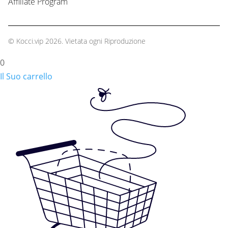
Affiliate Program
© Kocci.vip 2026. Vietata ogni Riproduzione
0
Il Suo carrello