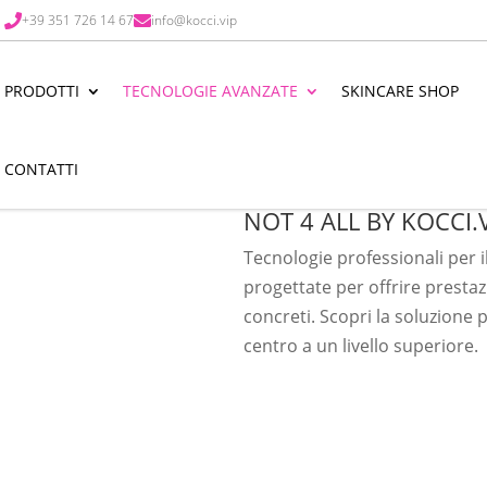
giriş
Betbigo
Betbigo giriş
Kalebet
Kalebet giriş
Teosbet
Teosbe
+39 351 726 14 67
info@kocci.vip


ibu
Betparibu giriş
Galabet
Galabet giriş
Norabahis
Norabahis g
tbahis giriş
mavibet
mavibet giris
mavibet
mavibet giris
romabe
PRODOTTI
TECNOLOGIE AVANZATE
SKINCARE SHOP
iş
Marsbahis
Marsbahis giriş
pulibet giriş
pulibet giriş
pusulabe
bahis giriş
enbet
enbet giriş
amgbahis
amgbahis giriş
pokerkl
Grandpashabet
Grandpashabet giriş
Amgbahis
Amgbahis gir
CONTATTI
riş
cratosroyalbet
cratosroyalbet giriş
dedebet
dedebet giriş
F
NOT 4 ALL BY KOCCI.
giriş
Ultrabet giriş
Enbet giriş
Kulisbet
Kulisbet giriş
betzula
bet
estbet giriş
teosbet giriş
Royalbet giriş
Jokerbet giriş
vegabet g
Tecnologie professionali per i
Enbet giriş
Kulisbet
Kulisbet giriş
pokerklas
pokerklas giriş
lun
progettate per offrire prestaz
etcio giriş
romabet
romabet giriş
bahiscasino giriş
betplay gir
concreti. Scopri la soluzione p
t giriş
romabet
romabet giriş
Amgbahis
Amgbahis giriş
mavib
centro a un livello superiore.
abet giriş
orisbet
orisbet giriş
Roketbet
Roketbet giriş
jojobet
j
iriş
alobet
alobet giriş
pulibet
pulibet giriş
atlasbet
atlasbet giri
et giriş
Roketbet giriş
Sonbahis giriş
betzula
betzula giriş
rest
ahis giriş
Pashagaming
Pashagaming giriş
Aresbet
Aresbet gi
: Mavibet Spor Bahisleri
Meritking Giriş: Meritking Giriş Adr