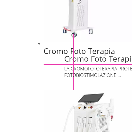
Cromo Foto Terapia
Cromo Foto Terapi
LA CROMOFOTOTERAPIA PROFESS
FOTOBIOSTIMOLAZIONE:…