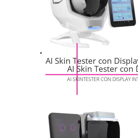
AI Skin Tester con Displa
AI Skin Tester con 
AI SKINTESTER CON DISPLAY I