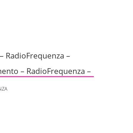
 – RadioFrequenza –
imento – RadioFrequenza –
NZA