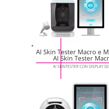
n
Betkanyon
Betkanyon giriş
Betkanyon
Betzula
Betzula giriş
Be
eltabet
Celtabet giriş
Celtabet
Celtabet giriş
Celtabet
Celtabet
 giriş
Grandpashabet
Vaycasino
Vaycasino giriş
Vaycasino
Gr
AI Skin Tester Macro e M
AI Skin Tester Mac
AI SKINTESTER CON DISPLAY S