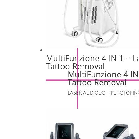
MultiFunzione 4 IN 1 – 
Tattoo Removal
MultiFunzione 4 IN
Tattoo Removal
LASER AL DIODO - IPL FOTOR