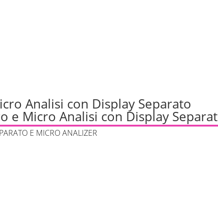
tzula
Betzula
Betzula giriş
Betzula
Vegabet
Vegabet giriş
Vegabe
Celtabet
Celtabet giriş
Celtabet
Romabet
Romabet giriş
Romab
andpashabet
Grandpashabet giriş
Grandpashabet
Meritking
icro Analisi con Display Separato
ro e Micro Analisi con Display Separa
EPARATO E MICRO ANALIZER