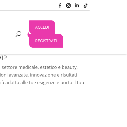
t giriş
Tophillbet
Tophillbet giriş
Jokerbet
Jokerbet
iriş
Jokerbet
Jokerbet giriş
meritking
meritking
t giriş
enbet
enbet giriş
norabahis
norabahis giriş
amgbahis
t giriş
pusulabet giriş
Cratosroyalbet giriş
Cratosroyalbet
ACCEDI
as
pokerklas giriş
U
betzula
betzula giriş
bahiscasino
bahiscasino
0
REGISTRATI
iş
pulibet
galabet giriş
kulisbet
kulisbet giriş
vegabet
vegabet
estwin
Festwin giriş
jasminbet
jasminbet giriş
biabet
biabet
VIP
zula giriş
betkolik
betkolik giriş
casivera
casivera
iriş
Betzula giriş
Norabahis giriş
Pokerklas giriş
romabet
l settore medicale, estetico e beauty,
abet
lunabet giriş
marsbahis
marsbahis giriş
betnano
betnano
ioni avanzate, innovazione e risultati
iş
pulibet giriş
atlasbet
atlasbet
iù adatta alle tue esigenze e porta il tuo
et
mavibet giriş
mavibet
mavibet giriş
marsbahis
marsbahis
ojobet giriş
bahiscasino
bahiscasino giriş
sonbahis
sonbahis
ş
pashagaming
pashagaming giriş
meritking
meritking
bet
restbet giriş
norabahis giriş
betcio giriş
romabet
romabet
riş
Almanbahis
Almanbahis giriş
Marsbahis
Marsbahis
esi, Meritking Mobilden Giriş 2026
Marsbahis Giriş: Marsbahis