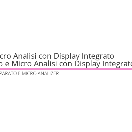
cro Analisi con Display Integrato
 e Micro Analisi con Display Integrat
EPARATO E MICRO ANALIZER