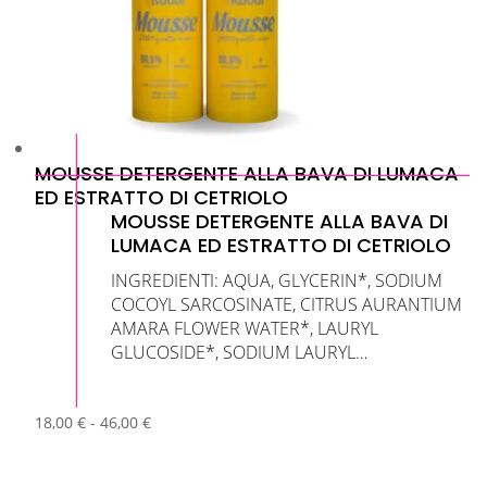
MOUSSE DETERGENTE ALLA BAVA DI LUMACA
ED ESTRATTO DI CETRIOLO
MOUSSE DETERGENTE ALLA BAVA DI
LUMACA ED ESTRATTO DI CETRIOLO
INGREDIENTI: AQUA, GLYCERIN*, SODIUM
COCOYL SARCOSINATE, CITRUS AURANTIUM
AMARA FLOWER WATER*, LAURYL
GLUCOSIDE*, SODIUM LAURYL…
Fascia
18,00
€
-
46,00
€
di
prezzo: