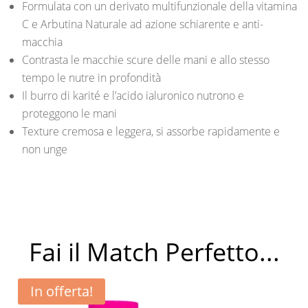
Formulata con un derivato multifunzionale della vitamina
C e Arbutina Naturale ad azione schiarente e anti-
macchia
Contrasta le macchie scure delle mani e allo stesso
tempo le nutre in profondità
Il burro di karité e l’acido ialuronico nutrono e
proteggono le mani
Texture cremosa e leggera, si assorbe rapidamente e
non unge
Fai il Match Perfetto...
In offerta!