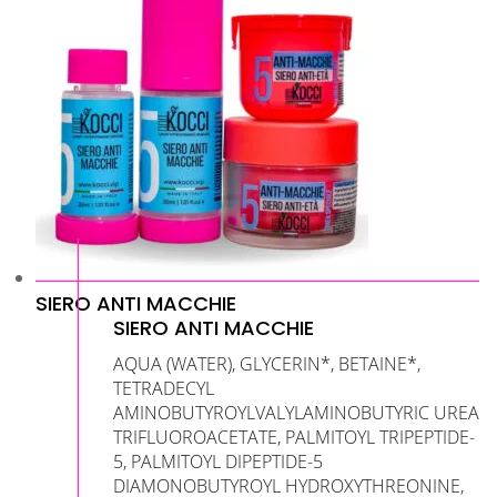
SIERO ANTI MACCHIE
SIERO ANTI MACCHIE
AQUA (WATER), GLYCERIN*, BETAINE*,
TETRADECYL
AMINOBUTYROYLVALYLAMINOBUTYRIC UREA
TRIFLUOROACETATE, PALMITOYL TRIPEPTIDE-
5, PALMITOYL DIPEPTIDE-5
DIAMONOBUTYROYL HYDROXYTHREONINE,