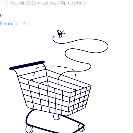
© Kocci.vip 2026. Vietata ogni Riproduzione
0
Il Suo carrello