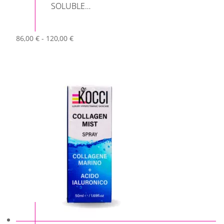
SOLUBLE…
Fascia
86,00
€
-
120,00
€
di
prezzo:
da
86,00 €
a
120,00 €