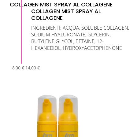
COLLAGEN MIST SPRAY AL COLLAGENE
COLLAGEN MIST SPRAY AL
COLLAGENE
INGREDIENTI: ACQUA, SOLUBLE COLLAGEN,
SODIUM HYALURONATE, GLYCERIN,
BUTYLENE GLYCOL, BETAINE, 12-
HEXANEDIOL, HYDROXYACETOPHENONE
Il
Il
18,00
€
14,00
€
prezzo
prezzo
originale
attuale
era:
è:
18,00 €.
14,00 €.