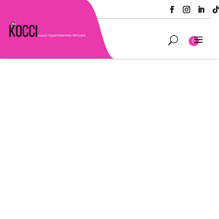
his giriş
betplay
betplay giriş
betgar
betgar giriş
betnis
betnis
ay
betplay giriş
betcio
betcio giriş
Sonbahis
Sonbahis
igo
Betbigo giriş
Kalebet
Kalebet giriş
Enbet
Enbet
a
U
0
maksibet
maksibet giriş
alobet
alobet giriş
hiltonbet
hiltonbet
asino
bahiscasino giriş
pokerklas
pokerklas
t giriş
holiganbet giriş
pusulabet giriş
cratosroyalbet
giriş
Betplay
Betplay giriş
Efesbet
Efesbet
asino
bahiscasino giriş
cratosroyalbet
cratosroyalbet
betbigo
betbigo giriş
bahiscasino
bahiscasino
mabet giriş
Restbet giriş
Amgbahis giriş
Mavibet
Mavibet
iriş
cratosroyalbet
cratosroyalbet giriş
pulibet
iş
restbet
restbet giriş
norabahis giriş
meritking
t giriş
lunabet giriş
marsbahis giriş
holiganbet
holiganbet
vibet giriş
betcio giriş
ultrabet giriş
restbet giriş
kalebet
iş
Sonbahis
Sonbahis giriş
Romabet giriş
Meritking
Meritking
et giriş
Alman bahis
Alman bahis giriş
Supertotobet
oybet
Enjoybet giriş
Xslot
Xslot giriş
Alobet
Alobet