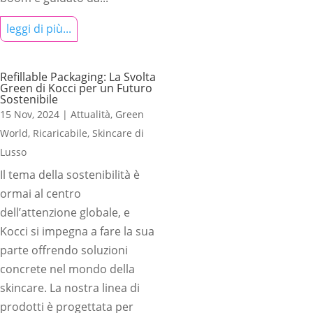
leggi di più...
Refillable Packaging: La Svolta
Green di Kocci per un Futuro
Sostenibile
15 Nov, 2024
|
Attualità
,
Green
World
,
Ricaricabile
,
Skincare di
Lusso
Il tema della sostenibilità è
ormai al centro
dell’attenzione globale, e
Kocci si impegna a fare la sua
parte offrendo soluzioni
concrete nel mondo della
skincare. La nostra linea di
prodotti è progettata per