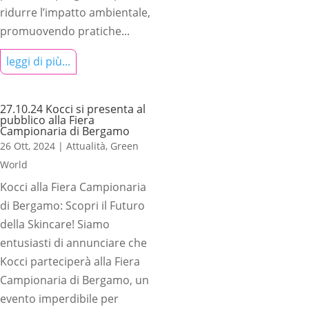
ridurre l’impatto ambientale,
promuovendo pratiche...
leggi di più...
27.10.24 Kocci si presenta al
pubblico alla Fiera
Campionaria di Bergamo
26 Ott, 2024
|
Attualità
,
Green
World
Kocci alla Fiera Campionaria
di Bergamo: Scopri il Futuro
della Skincare! Siamo
entusiasti di annunciare che
Kocci parteciperà alla Fiera
Campionaria di Bergamo, un
evento imperdibile per