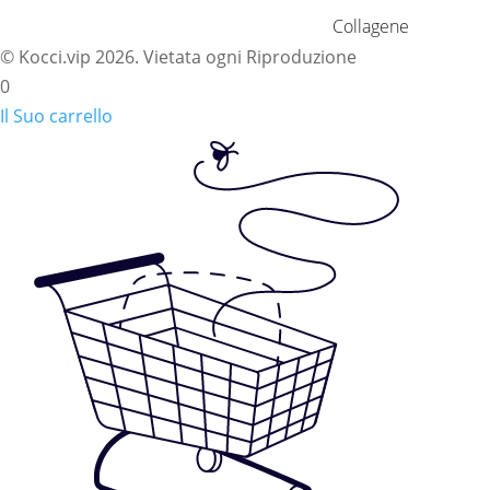
Collagene
© Kocci.vip 2026. Vietata ogni Riproduzione
0
Il Suo carrello