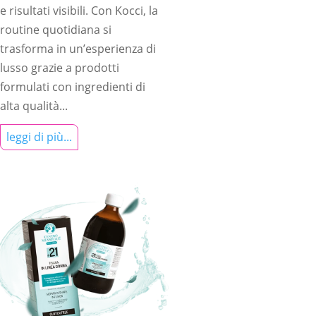
e risultati visibili. Con Kocci, la
routine quotidiana si
trasforma in un’esperienza di
lusso grazie a prodotti
formulati con ingredienti di
alta qualità...
leggi di più...