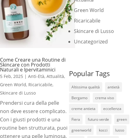
Green World
Ricaricabile
Skincare di Lusso
Uncategorized
Come Creare una Routine di
Skincare con Prodotti
Naturali e Ipervitaminici
Popular Tags
5 Feb, 2025
|
Anti-Età
,
Attualità
,
Green World
,
Ricaricabile
,
Altissima qualità
antietà
Skincare di Lusso
Bergamo
crema viso
Prendersi cura della pelle
creme antieta
eccellenza
non deve essere complicato.
Con i giusti prodotti e una
Fiera
futuro verde
green
routine ben strutturata, puoi
greenworld
kocci
lusso
ottenere una pelle luminosa,