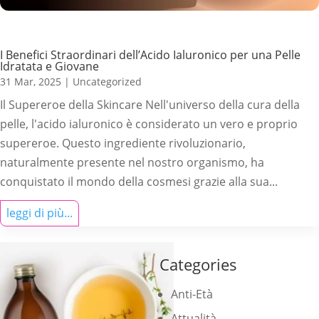
iriş: Meritking Giriş Adresi, Meritking Mobilden Giriş
etkanyon giriş
Betkanyon
Betzula
Betzula
I Benefici Straordinari dell’Acido Ialuronico per una Pelle
interbahis
galabet
galabet giriş
galabet
galabet
galabet
Idratata e Giovane
31 Mar, 2025
|
Uncategorized
Il Supereroe della Skincare Nell'universo della cura della
pelle, l'acido ialuronico è considerato un vero e proprio
supereroe. Questo ingrediente rivoluzionario,
naturalmente presente nel nostro organismo, ha
conquistato il mondo della cosmesi grazie alla sua...
leggi di più...
Categories
Anti-Età
Attualità