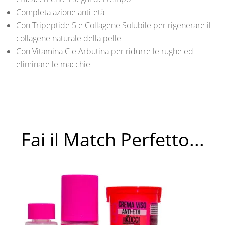
Completa azione anti-età
Con Tripeptide 5 e Collagene Solubile per rigenerare il
collagene naturale della pelle
Con Vitamina C e Arbutina per ridurre le rughe ed
eliminare le macchie
Fai il Match Perfetto...