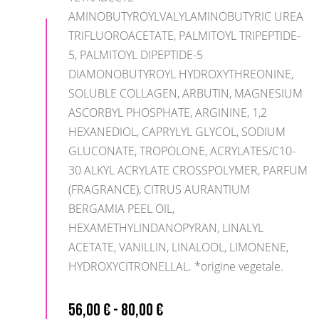
AMINOBUTYROYLVALYLAMINOBUTYRIC UREA
TRIFLUOROACETATE, PALMITOYL TRIPEPTIDE-
5, PALMITOYL DIPEPTIDE-5
DIAMONOBUTYROYL HYDROXYTHREONINE,
SOLUBLE COLLAGEN, ARBUTIN, MAGNESIUM
ASCORBYL PHOSPHATE, ARGININE, 1,2
HEXANEDIOL, CAPRYLYL GLYCOL, SODIUM
GLUCONATE, TROPOLONE, ACRYLATES/C10-
30 ALKYL ACRYLATE CROSSPOLYMER, PARFUM
(FRAGRANCE), CITRUS AURANTIUM
BERGAMIA PEEL OIL,
HEXAMETHYLINDANOPYRAN, LINALYL
ACETATE, VANILLIN, LINALOOL, LIMONENE,
HYDROXYCITRONELLAL. *origine vegetale.
Fascia
56,00
€
-
80,00
€