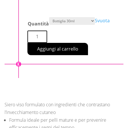
di
Svuota
Quantità
prezzo:
Siero
Viso
da
Aggiungi al carrello
Anti
Età
56,00 €
quantità
a
80,00 €
Siero viso formulato con ingredienti che contrastano
l’invecchiamento cutaneo
Formula ideale per pelli mature e per prevenire
efficacemente i segni del tempo