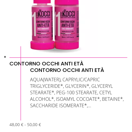
CONTORNO OCCHI ANTI ETÀ
CONTORNO OCCHI ANTI ETÀ
AQUA(WATER), CAPRYLIC/CAPRIC
TRIGLYCERIDE*, GLYCERIN*, GLYCERYL
STEARATE*, PEG-100 STEARATE, CETYL
ALCOHOL*, ISOAMYL COCOATE*, BETAINE*,
SACCHARIDE ISOMERATE*,…
Fascia
48,00
€
-
50,00
€
di