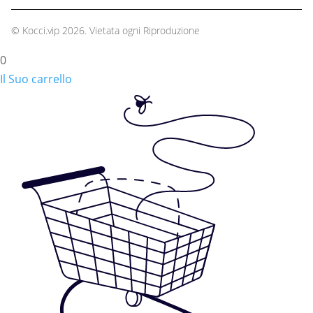
© Kocci.vip 2026. Vietata ogni Riproduzione
0
Il Suo carrello