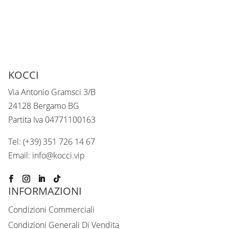
prezzo:
da
48,00 €
a
50,00 €
KOCCI
Via Antonio Gramsci 3/B
24128 Bergamo BG
Partita Iva 04771100163
Tel:
(+39) 351 726 14 67
Email:
info@kocci.vip
INFORMAZIONI
Condizioni Commerciali
Condizioni Generali Di Vendita