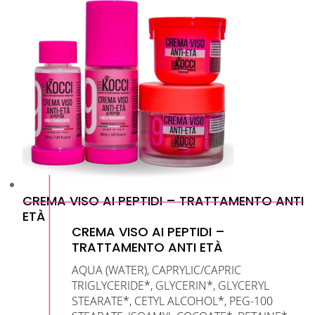
CREMA VISO AI PEPTIDI – TRATTAMENTO ANTI
ETÀ
CREMA VISO AI PEPTIDI –
TRATTAMENTO ANTI ETÀ
AQUA (WATER), CAPRYLIC/CAPRIC
TRIGLYCERIDE*, GLYCERIN*, GLYCERYL
STEARATE*, CETYL ALCOHOL*, PEG-100