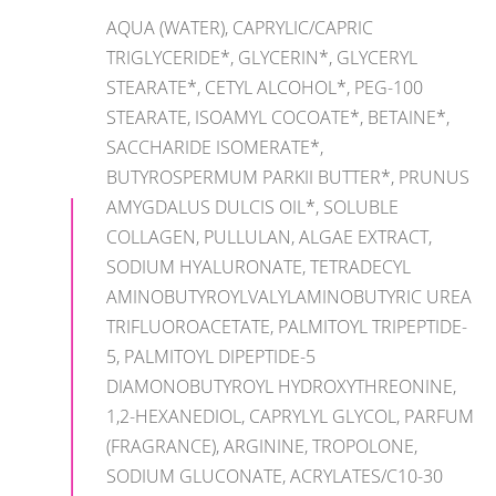
AQUA (WATER), CAPRYLIC/CAPRIC
TRIGLYCERIDE*, GLYCERIN*, GLYCERYL
STEARATE*, CETYL ALCOHOL*, PEG-100
STEARATE, ISOAMYL COCOATE*, BETAINE*,
SACCHARIDE ISOMERATE*,
BUTYROSPERMUM PARKII BUTTER*, PRUNUS
AMYGDALUS DULCIS OIL*, SOLUBLE
COLLAGEN, PULLULAN, ALGAE EXTRACT,
SODIUM HYALURONATE, TETRADECYL
AMINOBUTYROYLVALYLAMINOBUTYRIC UREA
TRIFLUOROACETATE, PALMITOYL TRIPEPTIDE-
5, PALMITOYL DIPEPTIDE-5
DIAMONOBUTYROYL HYDROXYTHREONINE,
1,2-HEXANEDIOL, CAPRYLYL GLYCOL, PARFUM
(FRAGRANCE), ARGININE, TROPOLONE,
SODIUM GLUCONATE, ACRYLATES/C10-30