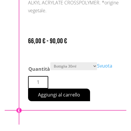
ALKYL ACRYLATE CROSSPOLYMER. *origine
vegetale.
Fascia
66,00
€
-
90,00
€
di
Svuota
Quantità
prezzo:
Crema
Viso
da
Aggiungi al carrello
ai
Peptidi
66,00 €
-
Trattamento
a
Anti