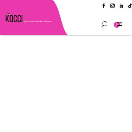
his giriş
betplay
betplay giriş
betgar
betgar giriş
betnis
betnis
ay
betplay giriş
betcio
betcio giriş
Sonbahis
Sonbahis
igo
Betbigo giriş
Kalebet
Kalebet giriş
Enbet
Enbet
a
U
0
maksibet
maksibet giriş
alobet
alobet giriş
hiltonbet
hiltonbet
asino
bahiscasino giriş
pokerklas
pokerklas
t giriş
holiganbet giriş
pusulabet giriş
cratosroyalbet
giriş
Betplay
Betplay giriş
Efesbet
Efesbet
asino
bahiscasino giriş
cratosroyalbet
cratosroyalbet
betbigo
betbigo giriş
bahiscasino
bahiscasino
mabet giriş
Restbet giriş
Amgbahis giriş
Mavibet
Mavibet
iriş
cratosroyalbet
cratosroyalbet giriş
pulibet
iş
restbet
restbet giriş
norabahis giriş
meritking
t giriş
lunabet giriş
marsbahis giriş
holiganbet
holiganbet
vibet giriş
betcio giriş
ultrabet giriş
restbet giriş
kalebet
iş
Sonbahis
Sonbahis giriş
Romabet giriş
Meritking
Meritking
et giriş
Alman bahis
Alman bahis giriş
Supertotobet
oybet
Enjoybet giriş
Xslot
Xslot giriş
Alobet
Alobet