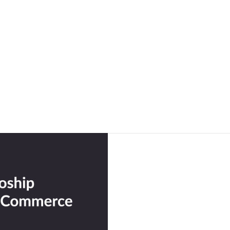
etbigo giriş
Kalebet giriş
Teosbet
Teosbet giriş
Tophillbet
Tophillbet gi
iş
Grandpashabet giriş
pusulabet giriş
holiganbet giriş
dedebet giriş
t giriş
marsbahis giriş
amgbahis giriş
pulibet giriş
holiganbet giriş
pu
iş
Amgbahis
Amgbahis giriş
Royalbet
Royalbet giriş
Jokerbet
Jokerbet g
 giriş
Galabet
Galabet giriş
Norabahis
Norabahis giriş
Orisbet
Orisbet
et giriş
teosbet giriş
Royalbet giriş
Jokerbet giriş
vegabet giriş
Betzula 
le
Betvole giriş
Betasus
Betasus giriş
lunabet
lunabet giriş
holiganbet g
t giriş
kalebet
kalebet giriş
betnis
betnis giriş
teosbet
teosbet giriş
jok
etkanyon
betkanyon giriş
ultrabet
ultrabet giriş
galabet giriş
kalebet
ka
Mariobet
Mariobet giriş
Betmatik
Betmatik giriş
Dedebet
Dedebet giri
 giriş
kalebet giriş
avrupabet giriş
betnano giriş
mavibet giriş
lunabet
kerbet
Jokerbet giriş
Romabet
Romabet giriş
Amgbahis
Amgbahis giriş
ming
pashagaming giriş
mariobet
mariobet giriş
kalebet
kalebet giriş
u
 giriş
meritking
meritking giriş
Meritking Giriş: Meritking Güvenilir
tking Giriş: Meritking Spor Bahisleri, Meritking Giriş Adresi
Marsbah
bet
enbet giriş
galabet
galabet giriş
betkanyon
betkanyon giriş
betplay