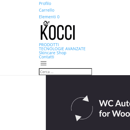
avibet
mavibet giriş
matbet giriş
Profilo
kavbet giriş
Meritking giriş
Betbigo
B
bet giriş
meritking
meritking giriş
Carrello
marsbahis giriş
maxwin
maxwin gir
lobet giriş
romabet
romabet giriş
Elementi 0
bahiscasino
bahiscasino giriş
restbe
t giriş
Betbigo
Betbigo giriş
Kalebet
Kalebet giriş
Teosbet
Teosbet gir
Marsbahis
Marsbahis giriş
Avrupabet
Avrupabet giriş
Mavibet
Mavibet
ritking giriş
Holiganbet
Holiganbet giriş
Alobet giriş
Alobet giriş
restb
ş
Orisbet
Orisbet giriş
Alobet
Alobet giriş
Betwoon
Betwoon giriş
Betvo
PRODOTTI
TECNOLOGIE AVANZATE
iş
Dedebet giriş
Ultrabet
Ultrabet giriş
mavibet
mavibet giriş
Enbet
Enbe
Skincare Shop
abet
lunabet giriş
marsbahis
Contatti
marsbahis giriş
betnano
betnano giriş
b
as
Pokerklas giriş
Betkom
Betkom giriş
Süpertotobet
Süpertotobet giriş
et giriş
bahiscasino giriş
sonbahis giriş
celtabet
celtabet giriş
jokerbet
rsbahis
Marsbahis giriş
Mavibet
Mavibet giriş
Restbet
Restbet giriş
Jo
alobet
alobet giriş
pulibet
pulibet giriş
atlasbet
atlasbet giriş
pashaga
win
maxwin giriş
grandpashabet
grandpashabet giriş
mavibet
mavibet
t
Romabet giriş
Casibom
Casibom giriş
Avrupabet
Avrupabet giriş
Meri
iş
vegabet
vegabet giriş
ultrabet
ultrabet giriş
betbigo
betbigo giriş
en