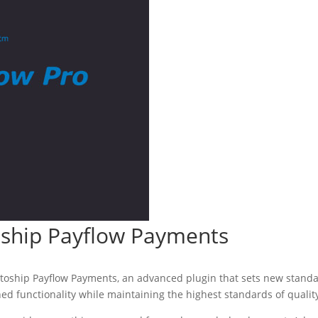
hip Payflow Payments
ship Payflow Payments, an advanced plugin that sets new standa
ed functionality while maintaining the highest standards of quali