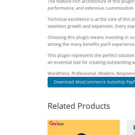
The feature-rich architecture of this plug
performance, and extensive customization c
Technical excellence is at the core of this
seamless growth and expansion. Every aspe
Choosing this plugin means investing in s
among the many benefits you'll experience
This plugin represents the perfect solutio
an essential tool for creating outstanding
WordPress, Professional, Modern, Responsi
Download WooCommerce Autoship Payfl
Related Products