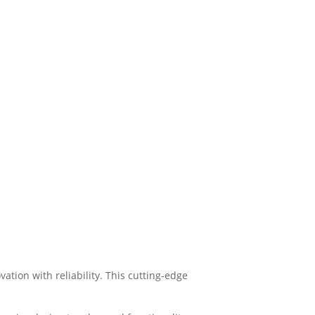
tion with reliability. This cutting-edge