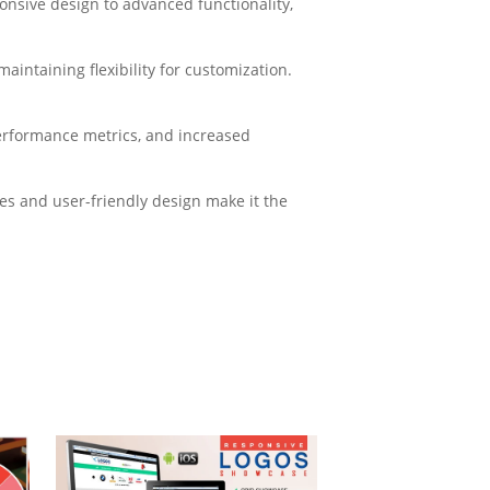
nsive design to advanced functionality,
intaining flexibility for customization.
erformance metrics, and increased
es and user-friendly design make it the