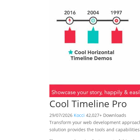
Cool Timeline Pro
29/07/2026
Kocci
42,027+ Downloads
Transform your web development approach wi
solution provides the tools and capabilitie