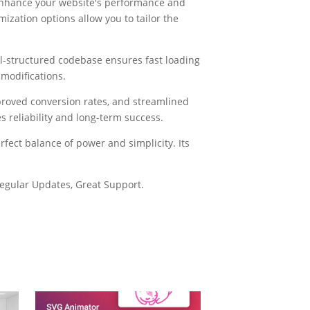
 enhance your website's performance and
ization options allow you to tailor the
ll-structured codebase ensures fast loading
modifications.
roved conversion rates, and streamlined
 reliability and long-term success.
fect balance of power and simplicity. Its
egular Updates, Great Support.