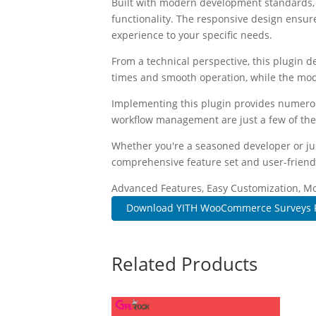
Built with modern development standards, 
functionality. The responsive design ensure
experience to your specific needs.
From a technical perspective, this plugin 
times and smooth operation, while the modu
Implementing this plugin provides numero
workflow management are just a few of the 
Whether you're a seasoned developer or jus
comprehensive feature set and user-friendly
Advanced Features, Easy Customization, Mo
Download YITH WooCommerce Surveys P
Related Products