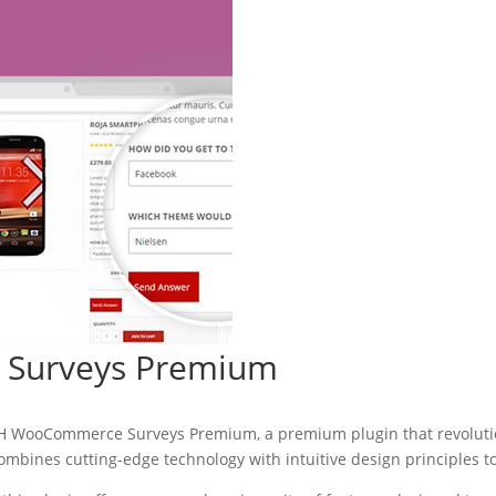
Surveys Premium
 YITH WooCommerce Surveys Premium, a premium plugin that revolut
ombines cutting-edge technology with intuitive design principles t