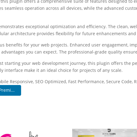
this plugin offers a comprehensive suite of features designed to
s seamless operation across all devices, while the advanced custom
demonstrates exceptional optimization and efficiency. The clean, we
lar architecture provides flexibility for future enhancements and 
us benefits for your web projects. Enhanced user engagement, imp
advantages you can expect. The professional-grade quality ensures
t starting your web development journey, this plugin offers the per
 interface make it an ideal choice for projects of any scale.
bile Responsive, SEO Optimized, Fast Performance, Secure Code, R
remi...