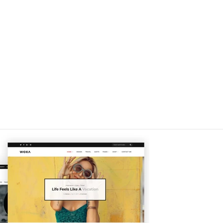
etbigo giriş
Kalebet giriş
Teosbet
Teosbet giriş
Tophillbet
Tophillbet gi
iş
Grandpashabet giriş
pusulabet giriş
holiganbet giriş
dedebet giriş
t giriş
marsbahis giriş
amgbahis giriş
pulibet giriş
holiganbet giriş
pu
iş
Amgbahis
Amgbahis giriş
Royalbet
Royalbet giriş
Jokerbet
Jokerbet g
 giriş
Galabet
Galabet giriş
Norabahis
Norabahis giriş
Orisbet
Orisbet
eosbet giriş
Royalbet giriş
Jokerbet giriş
vegabet giriş
Betzula giriş
Nor
etasus
Betasus giriş
lunabet
lunabet giriş
holiganbet giriş
holiganbet 
is giriş
teosbet
teosbet giriş
jokerbet
jokerbet giriş
celtabet
celtabet gi
et giriş
galabet giriş
kalebet
kalebet giriş
teosbet
teosbet giriş
mavibet
bahis
atmbahis giriş
amgbahis
amgbahis giriş
romabet giriş
setrabet
t giriş
Meybet
Meybet giriş
Romabet giriş
Süpertotobet
Süpertotobet 
bet giriş
Holiganbet
Holiganbet giriş
Marsbahis
Marsbahis giriş
Merit
abet giriş
Ramadabet
Ramadabet giriş
Xslot
Xslot giriş
Sonbahis giriş
N
, Marsbahis Mobilden Giriş 2026
Mavibet Giriş: Mavibet Spor Bahisle
riş: Mavibet Güvenilir Mi
Meritking Giriş: Meritking Canlı Destek Ve 
giriş
romabet
mavibet
mavibet giriş
mavibet
aresbet
aresbet giriş
are
ltabet
Celtabet
Celtabet giriş
Celtabet
Celtabet
Celtabet giriş
Celtabet
D