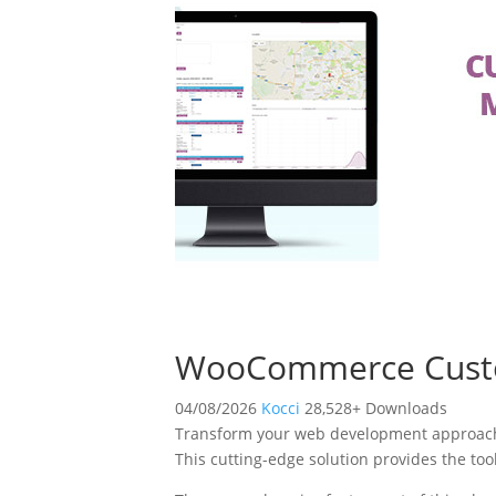
WooCommerce Cust
04/08/2026
Kocci
28,528+ Downloads
Transform your web development approach 
This cutting-edge solution provides the too