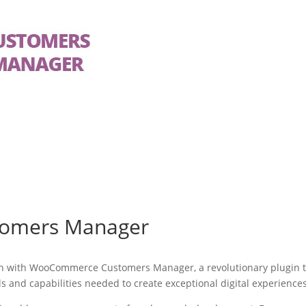
omers Manager
with WooCommerce Customers Manager, a revolutionary plugin that
ls and capabilities needed to create exceptional digital experiences