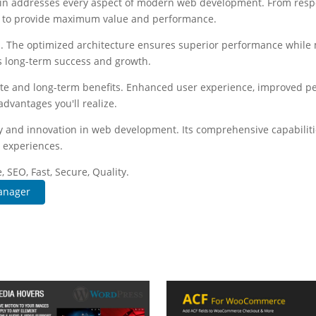
gin addresses every aspect of modern web development. From respo
d to provide maximum value and performance.
n. The optimized architecture ensures superior performance while ma
s long-term success and growth.
te and long-term benefits. Enhanced user experience, improved p
dvantages you'll realize.
ty and innovation in web development. Its comprehensive capabiliti
b experiences.
 SEO, Fast, Secure, Quality.
anager