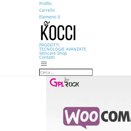
avibet
mavibet giriş
matbet giriş
Profilo
kavbet giriş
Meritking giriş
Betbigo
B
bet giriş
meritking
meritking giriş
Carrello
marsbahis giriş
maxwin
maxwin gir
lobet giriş
romabet
romabet giriş
Elementi 0
bahiscasino
bahiscasino giriş
restbe
t giriş
Betbigo
Betbigo giriş
Kalebet
Kalebet giriş
Teosbet
Teosbet gir
Marsbahis
Marsbahis giriş
Avrupabet
Avrupabet giriş
Mavibet
Mavibet
giriş
Holiganbet
Holiganbet giriş
Alobet giriş
Alobet giriş
restbet giriş
t
t giriş
Alobet
Alobet giriş
Betwoon
Betwoon giriş
Betvole
Betvole giriş
B
PRODOTTI
TECNOLOGIE AVANZATE
avibet
mavibet giriş
Enbet
Enbet giriş
kalebet
kalebet giriş
betnis
betn
Skincare Shop
giriş
betnano
betnano giriş
Contatti
betkanyon
betkanyon giriş
ultrabet
ultrab
t giriş
Betmatik
Betmatik giriş
Dedebet
Dedebet giriş
alobet giriş
atm
 giriş
mavibet giriş
lunabet giriş
marsbahis giriş
holiganbet
holiganbe
iş
Holiganbet
Holiganbet giriş
Holiganbet
Holiganbet giriş
Efesbet
Efes
t
ultrabet giriş
mavibet
mavibet giriş
betnano
betnano giriş
galabet
gal
tking Bonus Ve Kampanyalar
Marsbahis Giriş: Marsbahis Giriş Adresi
bahis Giriş: Marsbahis Para Yatırma Ve Çekme İşlemleri
Mavibet Gi
riş
betplay
betplay giriş
galabet
galabet giriş
galabet
romabet
romabet 
giriş
Celtabet
Celtabet
Celtabet giriş
Celtabet
Celtabet
Celtabet giriş
Ce