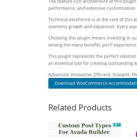
The feature-rich architecture of this plug
performance, and extensive customization c
Technical excellence is at the core of this
seamless growth and expansion. Every aspe
Choosing this plugin means investing in s
among the many benefits you'll experience
This plugin represents the perfect solutio
an essential tool for creating outstanding
Advanced, Innovative, Efficient, Scalable, Fl
Download WooCommerce Accommodation
Related Products