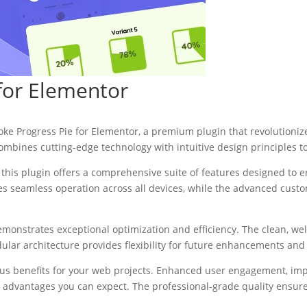
for Elementor
iloke Progress Pie for Elementor, a premium plugin that revolution
ombines cutting-edge technology with intuitive design principles t
this plugin offers a comprehensive suite of features designed to
s seamless operation across all devices, while the advanced custom
demonstrates exceptional optimization and efficiency. The clean, we
lar architecture provides flexibility for future enhancements and 
us benefits for your web projects. Enhanced user engagement, imp
advantages you can expect. The professional-grade quality ensures