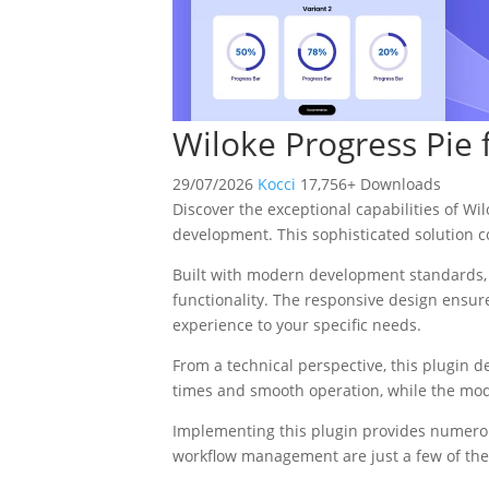
Wiloke Progress Pie 
29/07/2026
Kocci
17,756+ Downloads
Discover the exceptional capabilities of W
development. This sophisticated solution c
Built with modern development standards, 
functionality. The responsive design ensure
experience to your specific needs.
From a technical perspective, this plugin 
times and smooth operation, while the modu
Implementing this plugin provides numero
workflow management are just a few of the 