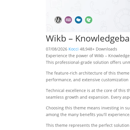
Wikb – Knowledgeba
07/08/2026
Kocci
48,948+ Downloads
Experience the power of Wikb – Knowledge
This professional-grade solution offers un
The feature-rich architecture of this the
performance, and extensive customization c
Technical excellence is at the core of thi
seamless growth and expansion. Every aspe
Choosing this theme means investing in su
among the many benefits you'll experience
This theme represents the perfect solution