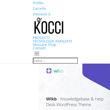
avibet
mavibet giriş
matbet giriş
Profilo
kavbet giriş
Meritking giriş
Betbigo
B
bet giriş
meritking
meritking giriş
Carrello
marsbahis giriş
maxwin
maxwin gir
lobet giriş
romabet
romabet giriş
Elementi 0
bahiscasino
bahiscasino giriş
restbe
t giriş
Betbigo
Betbigo giriş
Kalebet
Kalebet giriş
Teosbet
Teosbet gir
Marsbahis
Marsbahis giriş
Avrupabet
Avrupabet giriş
Mavibet
Mavibet
giriş
Holiganbet
Holiganbet giriş
Alobet giriş
Alobet giriş
restbet giriş
t
bet
Alobet giriş
Betwoon
Betwoon giriş
Betvole
Betvole giriş
Betasus
Bet
PRODOTTI
TECNOLOGIE AVANZATE
t giriş
Enbet
Enbet giriş
kalebet
kalebet giriş
betnis
betnis giriş
teosbe
Skincare Shop
 giriş
betkanyon
betkanyon giriş
Contatti
ultrabet
ultrabet giriş
galabet giriş
ka
debet giriş
alobet giriş
atmbahis
atmbahis giriş
amgbahis
amgbahis g
unabet giriş
marsbahis giriş
holiganbet
holiganbet giriş
Meybet
Meybe
liganbet giriş
Holiganbet
Holiganbet giriş
Efesbet
Efesbet giriş
Holiga
et
mavibet giriş
betnano
betnano giriş
galabet giriş
Ramadabet
Ramada
esi, Marsbahis Mobilden Giriş 2026
Mavibet Giriş: Mavibet Spor Bah
 Mavibet Güvenilir Mi
Meritking Giriş: Meritking Canlı Destek Ve İlet
romabet
mavibet
mavibet giriş
mavibet
aresbet
aresbet giriş
aresbet
re
iriş
Galabet
Galabet
Galabet giriş
Galabet
Celtabet
Celtabet giriş
Celtab