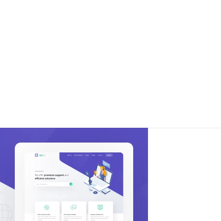
etbigo giriş
Kalebet giriş
Teosbet
Teosbet giriş
Tophillbet
Tophillbet gi
iş
Grandpashabet giriş
pusulabet giriş
holiganbet giriş
dedebet giriş
t giriş
marsbahis giriş
amgbahis giriş
pulibet giriş
holiganbet giriş
pu
iş
Amgbahis
Amgbahis giriş
Royalbet
Royalbet giriş
Jokerbet
Jokerbet g
 giriş
Galabet
Galabet giriş
Norabahis
Norabahis giriş
Orisbet
Orisbet
eosbet giriş
Royalbet giriş
Jokerbet giriş
vegabet giriş
Betzula giriş
Nor
asus giriş
lunabet
lunabet giriş
holiganbet giriş
holiganbet giriş
marsb
t
teosbet giriş
jokerbet
jokerbet giriş
celtabet
celtabet giriş
avrupabet
lebet
kalebet giriş
teosbet
teosbet giriş
mavibet
mavibet giriş
sonbahi
iriş
romabet giriş
setrabet
setrabet giriş
kulisbet
kulisbet giriş
bahisc
t giriş
Romabet giriş
Süpertotobet
Süpertotobet giriş
Dedebet
Dedebe
nbet
Holiganbet giriş
Marsbahis
Marsbahis giriş
Meritking
Meritking gi
bet giriş
Xslot
Xslot giriş
Sonbahis giriş
Norabhais
Norabhais giriş
Ro
isleri, Mavibet Casino Ve Slot Oyunları
teosbet
teosbet giriş
bahicas
işim
Marsbahis Giriş: Marsbahis Casino Ve Slot Oyunları, Marsbahis 
stbet
restbet giriş
restbet
restbet
restbet giriş
restbet
pokerklas
pokerk
et
Celtabet
Celtabet giriş
Celtabet
Celtabet
Celtabet giriş
Celtabet
Celt