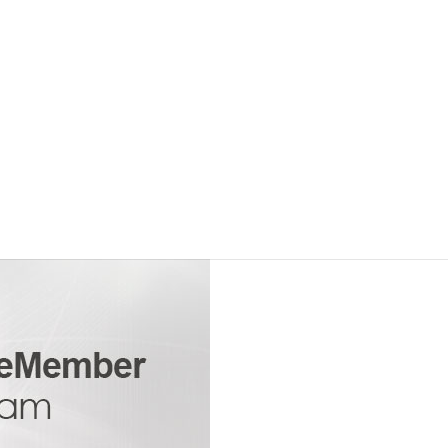
etbigo giriş
Kalebet giriş
Teosbet
Teosbet giriş
Tophillbet
Tophillbet gi
iş
Grandpashabet giriş
pusulabet giriş
holiganbet giriş
dedebet giriş
t giriş
marsbahis giriş
amgbahis giriş
pulibet giriş
holiganbet giriş
pu
iş
Amgbahis
Amgbahis giriş
Royalbet
Royalbet giriş
Jokerbet
Jokerbet g
 giriş
Galabet
Galabet giriş
Norabahis
Norabahis giriş
Orisbet
Orisbet
eosbet giriş
Royalbet giriş
Jokerbet giriş
vegabet giriş
Betzula giriş
Nor
asus giriş
lunabet
lunabet giriş
holiganbet giriş
holiganbet giriş
marsb
t
teosbet giriş
jokerbet
jokerbet giriş
celtabet
celtabet giriş
avrupabet
lebet
kalebet giriş
teosbet
teosbet giriş
mavibet
mavibet giriş
sonbahi
iriş
romabet giriş
setrabet
setrabet giriş
kulisbet
kulisbet giriş
bahisc
t giriş
Romabet giriş
Süpertotobet
Süpertotobet giriş
Dedebet
Dedebe
nbet
Holiganbet giriş
Marsbahis
Marsbahis giriş
Meritking
Meritking gi
bet giriş
Xslot
Xslot giriş
Sonbahis giriş
Norabhais
Norabhais giriş
Ro
isleri, Mavibet Casino Ve Slot Oyunları
teosbet
teosbet giriş
bahicas
işim
Marsbahis Giriş: Marsbahis Casino Ve Slot Oyunları, Marsbahis 
bet
lunabet
lunabet giriş
lunabet
betcio
betcio giriş
betcio
Betkanyon
Be
et
Romabet
Romabet giriş
Romabet
Efesbet
Efesbet giriş
Efesbet
Efes