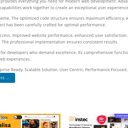
me provides everything you need for modern web development. Advan
apabilities work together to create an exceptional user experience
s theme. The optimized code structure ensures maximum efficiency, w
ct has been carefully crafted for optimal performance.
ccess. Improved website performance, enhanced user satisfaction,
. The professional implementation ensures consistent results.
 for developers who demand excellence. Its comprehensive function
 web experiences.
rise Ready, Scalable Solution, User Centric, Performance Focused, S
s ...