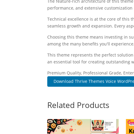
The feature-rich architecture of this the
performance, and extensive customization c
Technical excellence is at the core of thi
seamless growth and expansion. Every aspe
Choosing this theme means investing in su
among the many benefits you'll experience
This theme represents the perfect solution
an essential tool for creating outstanding
Premium Quality, Professional Grade, Enterp
Download Thrive Themes Voice WordPres
Related Products