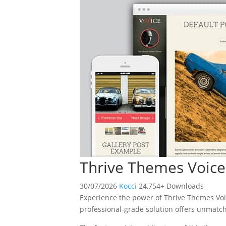
Thrive Themes Voic
30/07/2026
Kocci
24,754+ Downloads
Experience the power of Thrive Themes Vo
professional-grade solution offers unmatch