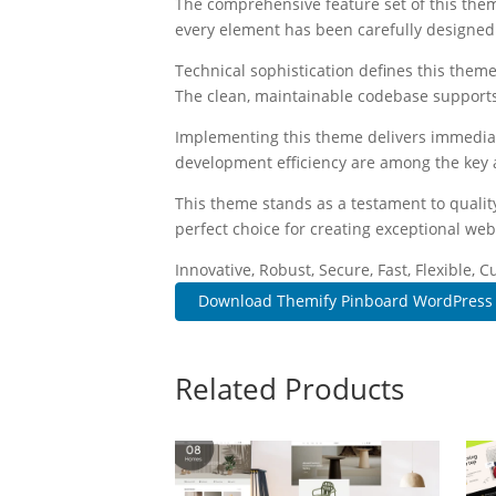
The comprehensive feature set of this the
every element has been carefully designe
Technical sophistication defines this them
The clean, maintainable codebase support
Implementing this theme delivers immedia
development efficiency are among the key a
This theme stands as a testament to qualit
perfect choice for creating exceptional we
Innovative, Robust, Secure, Fast, Flexible, 
Download Themify Pinboard WordPress 
Related Products