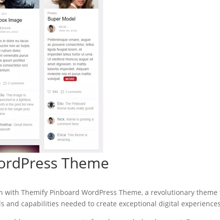
ordPress Theme
with Themify Pinboard WordPress Theme, a revolutionary theme tha
ls and capabilities needed to create exceptional digital experiences