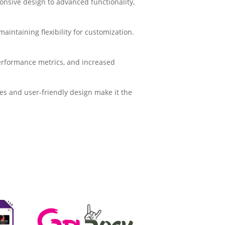
nsive design to advanced functionality,
intaining flexibility for customization.
erformance metrics, and increased
es and user-friendly design make it the