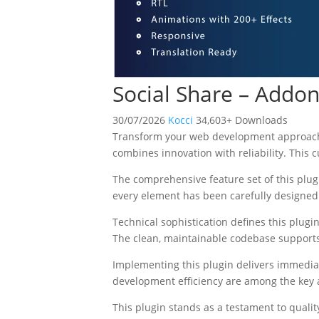
Social Share – Addo
30/07/2026
Kocci
34,603+ Downloads
Transform your web development approach w
combines innovation with reliability. This 
The comprehensive feature set of this plu
every element has been carefully designe
Technical sophistication defines this plugi
The clean, maintainable codebase support
Implementing this plugin delivers immedia
development efficiency are among the key a
This plugin stands as a testament to quali