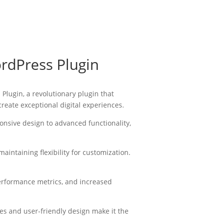
rdPress Plugin
lugin, a revolutionary plugin that
create exceptional digital experiences.
nsive design to advanced functionality,
intaining flexibility for customization.
erformance metrics, and increased
es and user-friendly design make it the