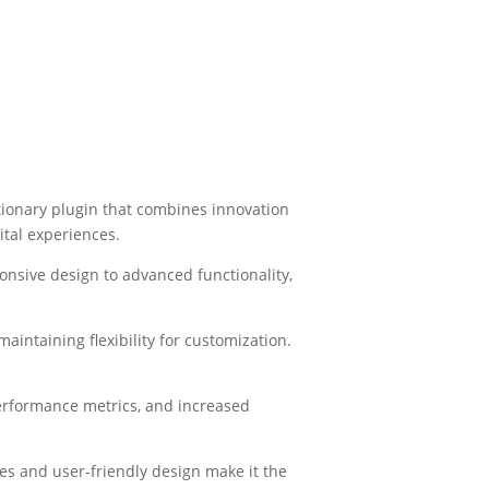
ionary plugin that combines innovation
ital experiences.
nsive design to advanced functionality,
intaining flexibility for customization.
erformance metrics, and increased
es and user-friendly design make it the