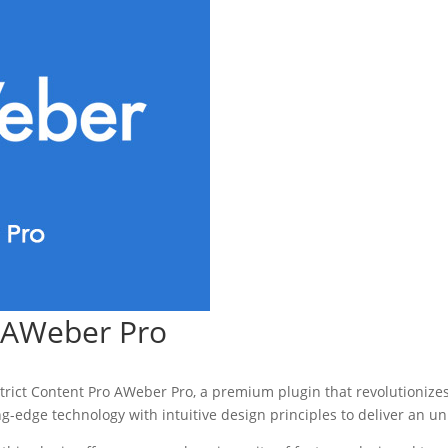
o AWeber Pro
estrict Content Pro AWeber Pro, a premium plugin that revolutioni
g-edge technology with intuitive design principles to deliver an u