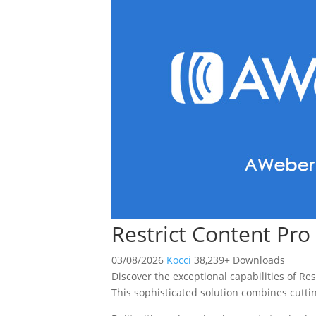
Restrict Content Pr
03/08/2026
Kocci
38,239+ Downloads
Discover the exceptional capabilities of R
This sophisticated solution combines cuttin