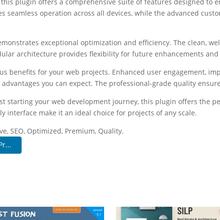
this plugin offers a comprehensive suite of features designed to
s seamless operation across all devices, while the advanced custom
demonstrates exceptional optimization and efficiency. The clean, we
lar architecture provides flexibility for future enhancements and 
us benefits for your web projects. Enhanced user engagement, imp
advantages you can expect. The professional-grade quality ensures
t starting your web development journey, this plugin offers the per
 interface make it an ideal choice for projects of any scale.
ve, SEO, Optimized, Premium, Quality.
r...