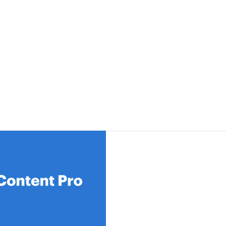
etbigo giriş
Kalebet giriş
Teosbet
Teosbet giriş
Tophillbet
Tophillbet gi
iş
Grandpashabet giriş
pusulabet giriş
holiganbet giriş
dedebet giriş
t giriş
marsbahis giriş
amgbahis giriş
pulibet giriş
holiganbet giriş
pu
iş
Amgbahis
Amgbahis giriş
Royalbet
Royalbet giriş
Jokerbet
Jokerbet g
 giriş
Galabet
Galabet giriş
Norabahis
Norabahis giriş
Orisbet
Orisbet
eosbet giriş
Royalbet giriş
Jokerbet giriş
vegabet giriş
Betzula giriş
Nor
etasus
Betasus giriş
lunabet
lunabet giriş
holiganbet giriş
holiganbet 
is giriş
teosbet
teosbet giriş
jokerbet
jokerbet giriş
celtabet
celtabet gi
et giriş
galabet giriş
kalebet
kalebet giriş
teosbet
teosbet giriş
mavibet
bahis
atmbahis giriş
amgbahis
amgbahis giriş
romabet giriş
setrabet
t giriş
Meybet
Meybet giriş
Romabet giriş
Süpertotobet
Süpertotobet 
bet giriş
Holiganbet
Holiganbet giriş
Marsbahis
Marsbahis giriş
Merit
abet giriş
Ramadabet
Ramadabet giriş
Xslot
Xslot giriş
Sonbahis giriş
N
, Marsbahis Mobilden Giriş 2026
Mavibet Giriş: Mavibet Spor Bahisle
riş: Mavibet Güvenilir Mi
Meritking Giriş: Meritking Canlı Destek Ve 
giriş
romabet
mavibet
mavibet giriş
mavibet
aresbet
aresbet giriş
are
ltabet
Celtabet
Celtabet giriş
Celtabet
Celtabet
Celtabet giriş
Celtabet
D