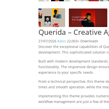
Querida – Creative
27/07/2026
Kocci
22,003+ Downloads
Discover the exceptional capabilities of 
development. This sophisticated solution c
Built with modern development standards, 
functionality. The responsive design ensure
experience to your specific needs.
From a technical perspective, this theme d
times and smooth operation, while the modu
Implementing this theme provides numerou
workflow management are just a few of the 