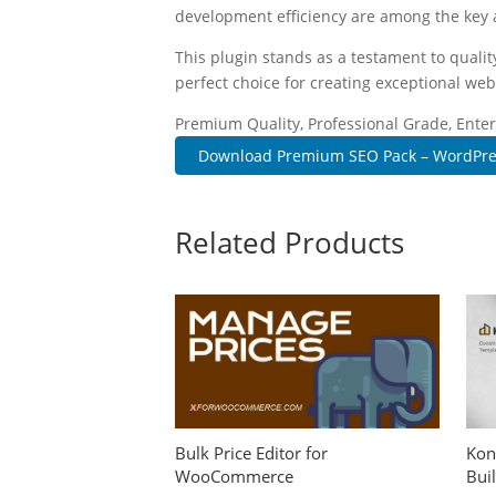
development efficiency are among the key a
This plugin stands as a testament to quali
perfect choice for creating exceptional we
Premium Quality, Professional Grade, Enterp
Download Premium SEO Pack – WordPres
Related Products
Bulk Price Editor for
Kon
WooCommerce
Bui