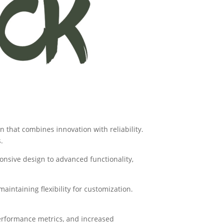
that combines innovation with reliability.
.
nsive design to advanced functionality,
intaining flexibility for customization.
erformance metrics, and increased