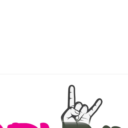
etbigo giriş
Kalebet giriş
Teosbet
Teosbet giriş
Tophillbet
Tophillbet gi
iş
Grandpashabet giriş
pusulabet giriş
holiganbet giriş
dedebet giriş
t giriş
marsbahis giriş
amgbahis giriş
pulibet giriş
holiganbet giriş
pu
iş
Amgbahis
Amgbahis giriş
Royalbet
Royalbet giriş
Jokerbet
Jokerbet g
 giriş
Galabet
Galabet giriş
Norabahis
Norabahis giriş
Orisbet
Orisbet
et giriş
teosbet giriş
Royalbet giriş
Jokerbet giriş
vegabet giriş
Betzula 
le
Betvole giriş
Betasus
Betasus giriş
lunabet
lunabet giriş
holiganbet g
bet
Enbet giriş
kalebet
kalebet giriş
betnis
betnis giriş
teosbet
teosbet 
iş
betnano
betnano giriş
betkanyon
betkanyon giriş
ultrabet
ultrabet g
bet
Süpertotobet giriş
Mariobet
Mariobet giriş
Betmatik
Betmatik giriş
sbahis Bonus Ve Kampanyalar
Mavibet Giriş: Mavibet Para Yatırma V
iş
Sonbahis giriş
Bahiscasino
Bahiscasino
Bahiscasino giriş
Bahiscasin
t
restbet giriş
romabet
romabet giriş
jokerbet
jokerbet giriş
enjoybet
en
, Meritking Casino Ve Slot Oyunları
Marsbahis Giriş: Marsbahis Para
t giriş
Almanbahis
Almanbahis giriş
Aresbet
Aresbet giriş
Yakabet
Yak