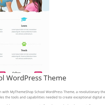
l WordPress Theme
 with MyThemeShop School WordPress Theme, a revolutionary the
ides the tools and capabilities needed to create exceptional digital 