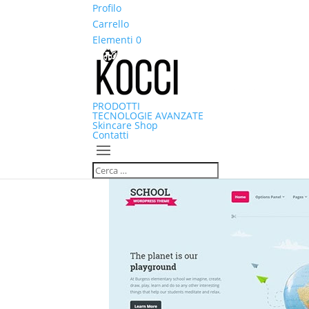
avibet
mavibet giriş
matbet giriş
Profilo
kavbet giriş
Meritking giriş
Betbigo
B
bet giriş
meritking
meritking giriş
Carrello
marsbahis giriş
maxwin
maxwin gir
lobet giriş
romabet
romabet giriş
Elementi 0
bahiscasino
bahiscasino giriş
restbe
t giriş
Betbigo
Betbigo giriş
Kalebet
Kalebet giriş
Teosbet
Teosbet gir
Marsbahis
Marsbahis giriş
Avrupabet
Avrupabet giriş
Mavibet
Mavibet
giriş
Holiganbet
Holiganbet giriş
Alobet giriş
Alobet giriş
restbet giriş
t
t giriş
Alobet
Alobet giriş
Betwoon
Betwoon giriş
Betvole
Betvole giriş
B
PRODOTTI
TECNOLOGIE AVANZATE
avibet
mavibet giriş
Enbet
Enbet giriş
kalebet
kalebet giriş
betnis
betn
Skincare Shop
giriş
betnano
betnano giriş
Contatti
betkanyon
betkanyon giriş
ultrabet
ultrab
t giriş
Betmatik
Betmatik giriş
Dedebet
Dedebet giriş
alobet giriş
atm
 giriş
mavibet giriş
lunabet giriş
marsbahis giriş
holiganbet
holiganbe
iş
Holiganbet
Holiganbet giriş
Holiganbet
Holiganbet giriş
Efesbet
Efes
t
ultrabet giriş
mavibet
mavibet giriş
betnano
betnano giriş
galabet
gal
tking Bonus Ve Kampanyalar
Marsbahis Giriş: Marsbahis Giriş Adresi
bahis Giriş: Marsbahis Para Yatırma Ve Çekme İşlemleri
Mavibet Gi
riş
betplay
betplay giriş
galabet
galabet giriş
galabet
romabet
romabet 
giriş
Celtabet
Celtabet
Celtabet giriş
Celtabet
Celtabet
Celtabet giriş
Ce