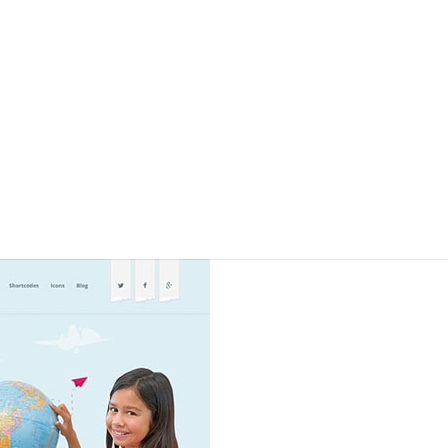
etbigo giriş
Kalebet giriş
Teosbet
Teosbet giriş
Tophillbet
Tophillbet gi
iş
Grandpashabet giriş
pusulabet giriş
holiganbet giriş
dedebet giriş
t giriş
marsbahis giriş
amgbahis giriş
pulibet giriş
holiganbet giriş
pu
iş
Amgbahis
Amgbahis giriş
Royalbet
Royalbet giriş
Jokerbet
Jokerbet g
 giriş
Galabet
Galabet giriş
Norabahis
Norabahis giriş
Orisbet
Orisbet
eosbet giriş
Royalbet giriş
Jokerbet giriş
vegabet giriş
Betzula giriş
Nor
etasus
Betasus giriş
lunabet
lunabet giriş
holiganbet giriş
holiganbet 
is giriş
teosbet
teosbet giriş
jokerbet
jokerbet giriş
celtabet
celtabet gi
et giriş
galabet giriş
kalebet
kalebet giriş
teosbet
teosbet giriş
mavibet
bahis
atmbahis giriş
amgbahis
amgbahis giriş
romabet giriş
setrabet
t giriş
Meybet
Meybet giriş
Romabet giriş
Süpertotobet
Süpertotobet 
bet giriş
Holiganbet
Holiganbet giriş
Marsbahis
Marsbahis giriş
Merit
abet giriş
Ramadabet
Ramadabet giriş
Xslot
Xslot giriş
Sonbahis giriş
N
, Marsbahis Mobilden Giriş 2026
Mavibet Giriş: Mavibet Spor Bahisle
riş: Mavibet Güvenilir Mi
Meritking Giriş: Meritking Canlı Destek Ve 
giriş
romabet
mavibet
mavibet giriş
mavibet
aresbet
aresbet giriş
are
ltabet
Celtabet
Celtabet giriş
Celtabet
Celtabet
Celtabet giriş
Celtabet
D