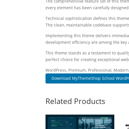
The comprehensive feature set of this the
every element has been carefully designe
Technical sophistication defines this them
The clean, maintainable codebase support
Implementing this theme delivers immedia
development efficiency are among the key a
This theme stands as a testament to qualit
perfect choice for creating exceptional we
WordPress, Premium, Professional, Modern,
Download MyThemeShop School WordPre
Related Products