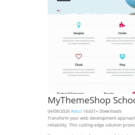
MyThemeShop Schoo
04/08/2026
Kocci
14,631+ Downloads
Transform your web development approach
reliability. This cutting-edge solution prov