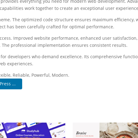
me provides everything you need for modern web development. Advan
apabilities work together to create an exceptional user experience
s theme. The optimized code structure ensures maximum efficiency, w
ct has been carefully crafted for optimal performance.
ccess. Improved website performance, enhanced user satisfaction,
. The professional implementation ensures consistent results.
 for developers who demand excellence. Its comprehensive function
 web experiences.
lexible, Reliable, Powerful, Modern.
ess ...