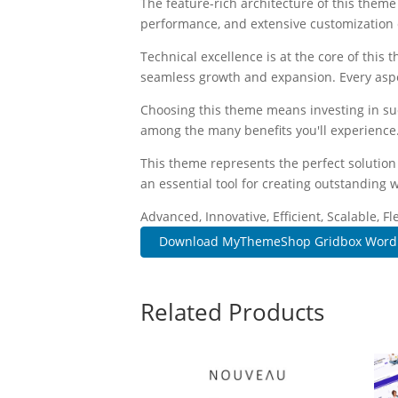
The feature-rich architecture of this the
performance, and extensive customization c
Technical excellence is at the core of thi
seamless growth and expansion. Every aspe
Choosing this theme means investing in su
among the many benefits you'll experience
This theme represents the perfect solution
an essential tool for creating outstanding
Advanced, Innovative, Efficient, Scalable, F
Download MyThemeShop Gridbox WordPr
Related Products