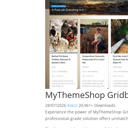
MyThemeShop Gridb
28/07/2026
Kocci
20,961+ Downloads
Experience the power of MyThemeShop Gri
professional-grade solution offers unmatch