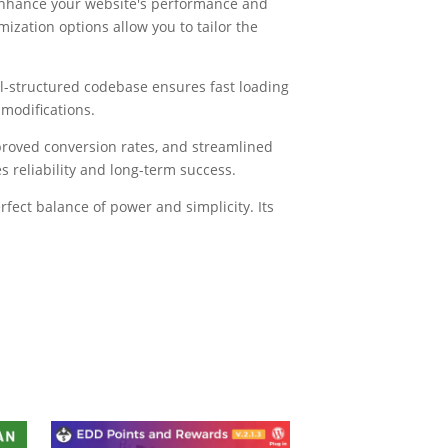
 enhance your website's performance and
ization options allow you to tailor the
ll-structured codebase ensures fast loading
modifications.
roved conversion rates, and streamlined
 reliability and long-term success.
fect balance of power and simplicity. Its