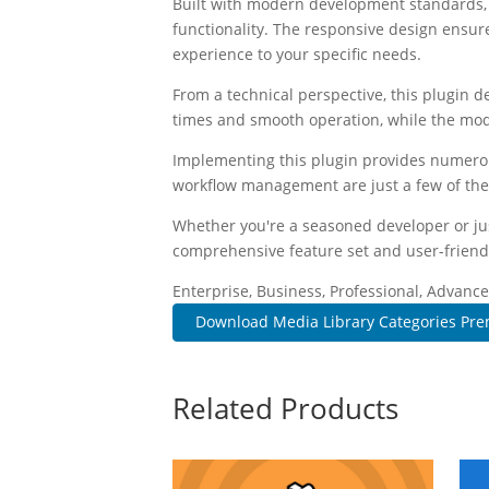
Built with modern development standards, 
functionality. The responsive design ensure
experience to your specific needs.
From a technical perspective, this plugin 
times and smooth operation, while the modu
Implementing this plugin provides numero
workflow management are just a few of the 
Whether you're a seasoned developer or jus
comprehensive feature set and user-friendly
Enterprise, Business, Professional, Advance
Download Media Library Categories Prem
Related Products