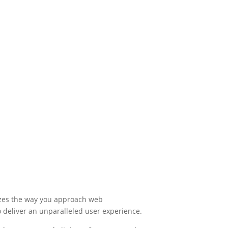
nizes the way you approach web
o deliver an unparalleled user experience.