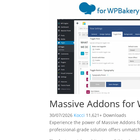
Massive Addons for 
30/07/2026
Kocci
11,621+ Downloads
Experience the power of Massive Addons fo
professional-grade solution offers unmatch