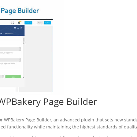
WPBakery Page Builder
r WPBakery Page Builder, an advanced plugin that sets new stand
ed functionality while maintaining the highest standards of quali