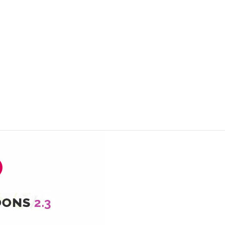
etbigo giriş
Kalebet giriş
Teosbet
Teosbet giriş
Tophillbet
Tophillbet gi
iş
Grandpashabet giriş
pusulabet giriş
holiganbet giriş
dedebet giriş
t giriş
marsbahis giriş
amgbahis giriş
pulibet giriş
holiganbet giriş
pu
iş
Amgbahis
Amgbahis giriş
Royalbet
Royalbet giriş
Jokerbet
Jokerbet g
 giriş
Galabet
Galabet giriş
Norabahis
Norabahis giriş
Orisbet
Orisbet
et giriş
teosbet giriş
Royalbet giriş
Jokerbet giriş
vegabet giriş
Betzula 
le
Betvole giriş
Betasus
Betasus giriş
lunabet
lunabet giriş
holiganbet g
t giriş
kalebet
kalebet giriş
betnis
betnis giriş
teosbet
teosbet giriş
jok
etkanyon
betkanyon giriş
ultrabet
ultrabet giriş
galabet giriş
kalebet
ka
Mariobet
Mariobet giriş
Betmatik
Betmatik giriş
Dedebet
Dedebet giri
 giriş
kalebet giriş
avrupabet giriş
betnano giriş
mavibet giriş
lunabet
alobet giriş
süpertotobet
süpertotobet giriş
meybet
meybet giriş
mars
et giriş
Meritking
Meritking giriş
Antalya Escort Bayan
Antalya Escor
Giriş: Marsbahis Para Yatırma Ve Çekme İşlemleri
Mavibet Giriş: M
e Çekme İşlemleri
Mavibet Giriş: Mavibet Güvenilir Mi, Mavibet Mob