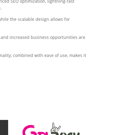
ced SEO optimization, lightning-fast
.
hile the scalable design allows for
 and increased business opportunities are
ality, combined with ease of use, makes it