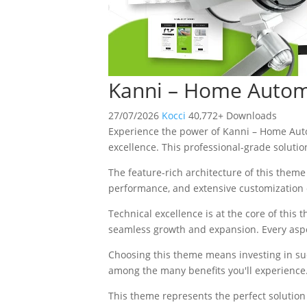
Kanni – Home Autom
27/07/2026
Kocci
40,772+ Downloads
Experience the power of Kanni – Home Au
excellence. This professional-grade soluti
The feature-rich architecture of this the
performance, and extensive customization c
Technical excellence is at the core of thi
seamless growth and expansion. Every aspe
Choosing this theme means investing in su
among the many benefits you'll experience
This theme represents the perfect solution