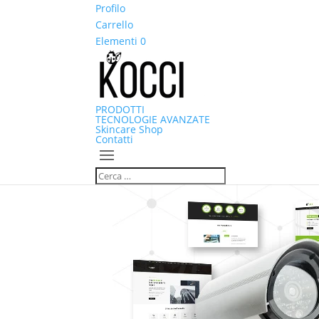
avibet
mavibet giriş
matbet giriş
Profilo
kavbet giriş
Meritking giriş
Betbigo
B
bet giriş
meritking
meritking giriş
Carrello
marsbahis giriş
maxwin
maxwin gir
lobet giriş
romabet
romabet giriş
Elementi 0
bahiscasino
bahiscasino giriş
restbe
t giriş
Betbigo
Betbigo giriş
Kalebet
Kalebet giriş
Teosbet
Teosbet gir
Marsbahis
Marsbahis giriş
Avrupabet
Avrupabet giriş
Mavibet
Mavibet
ritking giriş
Holiganbet
Holiganbet giriş
Alobet giriş
Alobet giriş
restb
ş
Orisbet
Orisbet giriş
Alobet
Alobet giriş
Betwoon
Betwoon giriş
Betvo
PRODOTTI
TECNOLOGIE AVANZATE
iş
Dedebet giriş
Ultrabet
Ultrabet giriş
mavibet
mavibet giriş
Enbet
Enbe
Skincare Shop
abet
lunabet giriş
marsbahis
Contatti
marsbahis giriş
betnano
betnano giriş
b
as
Pokerklas giriş
Betkom
Betkom giriş
Süpertotobet
Süpertotobet giriş
et giriş
bahiscasino giriş
sonbahis giriş
celtabet
celtabet giriş
jokerbet
lobet giriş
supertotobet
supertotobet giriş
meybet
meybet giriş
alobet
ot
Xslot giriş
Norabahis
Norabahis giriş
Sonbahis
Sonbahis giriş
Romab
ş
Avrupabet giriş
Meritking Giriş: Meritking Spor Bahisleri
Marsbahis 
Meritking Spor Bahisleri
Marsbahis Giriş: Marsbahis Para Yatırma V