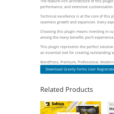
The feature-rich architecture of this plug
performance, and extensive customization c
Technical excellence is at the core of this
seamless growth and expansion. Every aspe
Choosing this plugin means investing in s
among the many benefits you'll experience
This plugin represents the perfect solutio
an essential tool for creating outstanding
WordPress, Premium, Professional, Modern,
Download Gravity Forms User Registratio
Related Products