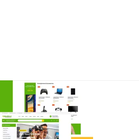
etbigo giriş
Kalebet giriş
Teosbet
Teosbet giriş
Tophillbet
Tophillbet gi
iş
Grandpashabet giriş
pusulabet giriş
holiganbet giriş
dedebet giriş
t giriş
marsbahis giriş
amgbahis giriş
pulibet giriş
holiganbet giriş
pu
iş
Amgbahis
Amgbahis giriş
Royalbet
Royalbet giriş
Jokerbet
Jokerbet g
 giriş
Galabet
Galabet giriş
Norabahis
Norabahis giriş
Orisbet
Orisbet
et giriş
teosbet giriş
Royalbet giriş
Jokerbet giriş
vegabet giriş
Betzula 
le
Betvole giriş
Betasus
Betasus giriş
lunabet
lunabet giriş
holiganbet g
bet
Enbet giriş
kalebet
kalebet giriş
betnis
betnis giriş
teosbet
teosbet 
iş
betnano
betnano giriş
betkanyon
betkanyon giriş
ultrabet
ultrabet g
bet
Süpertotobet giriş
Mariobet
Mariobet giriş
Betmatik
Betmatik giriş
sbahis Bonus Ve Kampanyalar
Mavibet Giriş: Mavibet Para Yatırma V
iş
Sonbahis giriş
Bahiscasino
Bahiscasino
Bahiscasino giriş
Bahiscasin
t
restbet giriş
romabet
romabet giriş
jokerbet
jokerbet giriş
enjoybet
en
, Meritking Casino Ve Slot Oyunları
Marsbahis Giriş: Marsbahis Para
t giriş
Almanbahis
Almanbahis giriş
Aresbet
Aresbet giriş
Yakabet
Yak