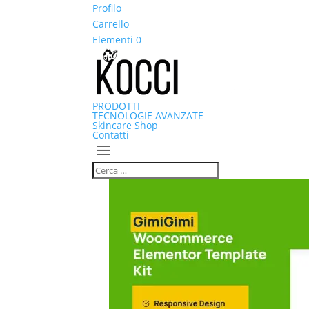
avibet
mavibet giriş
matbet giriş
Profilo
kavbet giriş
Meritking giriş
Betbigo
B
bet giriş
meritking
meritking giriş
Carrello
marsbahis giriş
maxwin
maxwin gir
lobet giriş
romabet
romabet giriş
Elementi 0
bahiscasino
bahiscasino giriş
restbe
t giriş
Betbigo
Betbigo giriş
Kalebet
Kalebet giriş
Teosbet
Teosbet gir
Marsbahis
Marsbahis giriş
Avrupabet
Avrupabet giriş
Mavibet
Mavibet
ritking giriş
Holiganbet
Holiganbet giriş
Alobet giriş
Alobet giriş
restb
ş
Orisbet
Orisbet giriş
Alobet
Alobet giriş
Betwoon
Betwoon giriş
Betvo
PRODOTTI
TECNOLOGIE AVANZATE
bet giriş
Dedebet giriş
Ultrabet
Ultrabet giriş
mavibet
mavibet giriş
En
Skincare Shop
okerklas
pokerklas giriş
Contatti
lunabet
lunabet giriş
marsbahis
marsbahis gir
mgbahis giriş
Pokerklas
Pokerklas giriş
Betkom
Betkom giriş
Süpertoto
 Mobilden Giriş 2026
Marsbahis Giriş: Marsbahis Güvenilir Mi, Mar
Alobet
Alobet
Alobet giriş
Alobet giriş
Sonbahis
Sonbahis
Sonbahis gir
ş
betnano
betnano giriş
betcio
betcio giriş
ultrabet
ultrabet giriş
restbe
ş
ultrabet giriş
perabet giriş
Meritking Giriş: Meritking Spor Bahisleri
sbet giriş
Vegabet
Vegabet giriş
Romabet
Romabet giriş
Galabet
Galabe