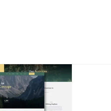
etbigo giriş
Kalebet giriş
Teosbet
Teosbet giriş
Tophillbet
Tophillbet gi
iş
Grandpashabet giriş
pusulabet giriş
holiganbet giriş
dedebet giriş
t giriş
marsbahis giriş
amgbahis giriş
pulibet giriş
holiganbet giriş
pu
iş
Amgbahis
Amgbahis giriş
Royalbet
Royalbet giriş
Jokerbet
Jokerbet g
 giriş
Galabet
Galabet giriş
Norabahis
Norabahis giriş
Orisbet
Orisbet
et giriş
teosbet giriş
Royalbet giriş
Jokerbet giriş
vegabet giriş
Betzula 
le
Betvole giriş
Betasus
Betasus giriş
lunabet
lunabet giriş
holiganbet g
t giriş
kalebet
kalebet giriş
betnis
betnis giriş
teosbet
teosbet giriş
jok
etkanyon
betkanyon giriş
ultrabet
ultrabet giriş
galabet giriş
kalebet
ka
Mariobet
Mariobet giriş
Betmatik
Betmatik giriş
Dedebet
Dedebet giri
 giriş
kalebet giriş
avrupabet giriş
betnano giriş
mavibet giriş
lunabet
alobet giriş
süpertotobet
süpertotobet giriş
meybet
meybet giriş
mars
et giriş
Meritking
Meritking giriş
Antalya Escort Bayan
Antalya Escor
Giriş: Marsbahis Para Yatırma Ve Çekme İşlemleri
Mavibet Giriş: M
Mavibet Giriş: Mavibet Giriş Adresi, Mavibet Güvenilir Mi
Meritking 
bet Giriş Adresi, Mavibet Mobilden Giriş 2026