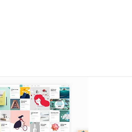
etbigo giriş
Kalebet giriş
Teosbet
Teosbet giriş
Tophillbet
Tophillbet gi
iş
Grandpashabet giriş
pusulabet giriş
holiganbet giriş
dedebet giriş
t giriş
marsbahis giriş
amgbahis giriş
pulibet giriş
holiganbet giriş
pu
iş
Amgbahis
Amgbahis giriş
Royalbet
Royalbet giriş
Jokerbet
Jokerbet g
 giriş
Galabet
Galabet giriş
Norabahis
Norabahis giriş
Orisbet
Orisbet
eosbet giriş
Royalbet giriş
Jokerbet giriş
vegabet giriş
Betzula giriş
Nor
asus giriş
lunabet
lunabet giriş
holiganbet giriş
holiganbet giriş
marsb
t
teosbet giriş
jokerbet
jokerbet giriş
celtabet
celtabet giriş
avrupabet
lebet
kalebet giriş
teosbet
teosbet giriş
mavibet
mavibet giriş
sonbahi
iriş
romabet giriş
setrabet
setrabet giriş
kulisbet
kulisbet giriş
bahisc
t giriş
Romabet giriş
Süpertotobet
Süpertotobet giriş
Dedebet
Dedebe
nbet
Holiganbet giriş
Marsbahis
Marsbahis giriş
Meritking
Meritking gi
bet giriş
Xslot
Xslot giriş
Sonbahis giriş
Norabhais
Norabhais giriş
Ro
isleri, Mavibet Casino Ve Slot Oyunları
teosbet
teosbet giriş
bahicas
işim
Marsbahis Giriş: Marsbahis Casino Ve Slot Oyunları, Marsbahis 
bet
lunabet
lunabet giriş
lunabet
betcio
betcio giriş
betcio
Betkanyon
Be
et
Romabet
Romabet giriş
Romabet
Efesbet
Efesbet giriş
Efesbet
Efes