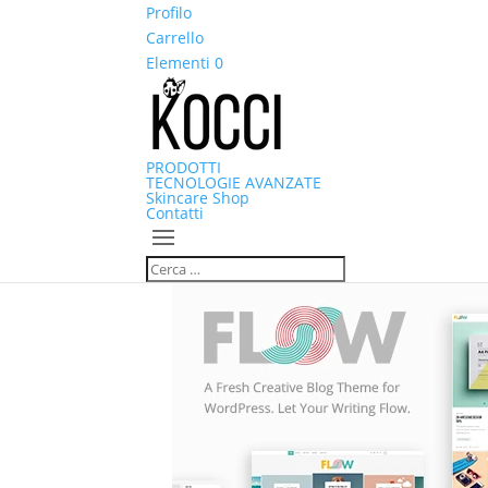
avibet
mavibet giriş
matbet giriş
Profilo
kavbet giriş
Meritking giriş
Betbigo
B
bet giriş
meritking
meritking giriş
Carrello
marsbahis giriş
maxwin
maxwin gir
lobet giriş
romabet
romabet giriş
Elementi 0
bahiscasino
bahiscasino giriş
restbe
t giriş
Betbigo
Betbigo giriş
Kalebet
Kalebet giriş
Teosbet
Teosbet gir
Marsbahis
Marsbahis giriş
Avrupabet
Avrupabet giriş
Mavibet
Mavibet
giriş
Holiganbet
Holiganbet giriş
Alobet giriş
Alobet giriş
restbet giriş
t
bet
Alobet giriş
Betwoon
Betwoon giriş
Betvole
Betvole giriş
Betasus
Bet
PRODOTTI
TECNOLOGIE AVANZATE
t giriş
Enbet
Enbet giriş
kalebet
kalebet giriş
betnis
betnis giriş
teosbe
Skincare Shop
 giriş
betkanyon
betkanyon giriş
Contatti
ultrabet
ultrabet giriş
galabet giriş
ka
debet giriş
alobet giriş
atmbahis
atmbahis giriş
amgbahis
amgbahis g
unabet giriş
marsbahis giriş
holiganbet
holiganbet giriş
Meybet
Meybe
liganbet giriş
Holiganbet
Holiganbet giriş
Efesbet
Efesbet giriş
Holiga
et
mavibet giriş
betnano
betnano giriş
galabet giriş
Ramadabet
Ramada
esi, Marsbahis Mobilden Giriş 2026
Mavibet Giriş: Mavibet Spor Bah
 Mavibet Güvenilir Mi
Meritking Giriş: Meritking Canlı Destek Ve İlet
okerklas
pokerklas
pokerklas giriş
pokerklas
lunabet
lunabet giriş
luna
Celtabet
Celtabet
Celtabet giriş
Celtabet
Romabet
Romabet giriş
Romab