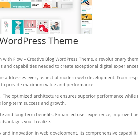
g WordPress Theme
ith Flow – Creative Blog WordPress Theme, a revolutionary theme 
ls and capabilities needed to create exceptional digital experiences
me addresses every aspect of modern web development. From respo
d to provide maximum value and performance.
e. The optimized architecture ensures superior performance while ma
s long-term success and growth.
te and long-term benefits. Enhanced user experience, improved p
dvantages you'll realize.
y and innovation in web development. Its comprehensive capabiliti