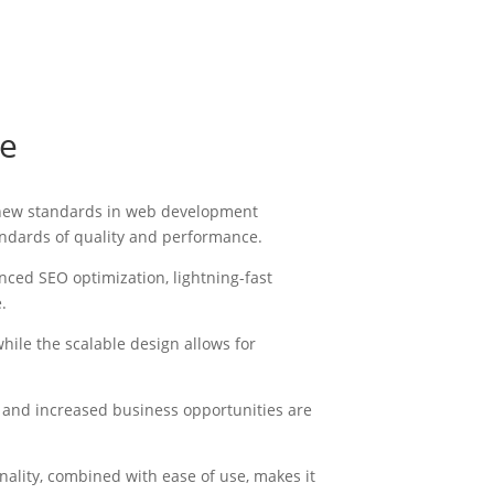
me
 new standards in web development
andards of quality and performance.
ced SEO optimization, lightning-fast
.
hile the scalable design allows for
 and increased business opportunities are
ality, combined with ease of use, makes it