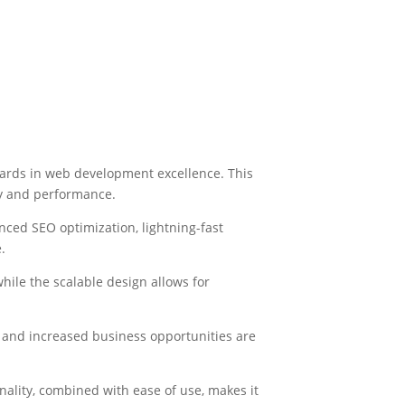
dards in web development excellence. This
ty and performance.
ced SEO optimization, lightning-fast
.
hile the scalable design allows for
 and increased business opportunities are
ality, combined with ease of use, makes it