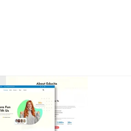
etbigo giriş
Kalebet giriş
Teosbet
Teosbet giriş
Tophillbet
Tophillbet gi
iş
Grandpashabet giriş
pusulabet giriş
holiganbet giriş
dedebet giriş
t giriş
marsbahis giriş
amgbahis giriş
pulibet giriş
holiganbet giriş
pu
iş
Amgbahis
Amgbahis giriş
Royalbet
Royalbet giriş
Jokerbet
Jokerbet g
 giriş
Galabet
Galabet giriş
Norabahis
Norabahis giriş
Orisbet
Orisbet
eosbet giriş
Royalbet giriş
Jokerbet giriş
vegabet giriş
Betzula giriş
Nor
etasus
Betasus giriş
lunabet
lunabet giriş
holiganbet giriş
holiganbet 
is giriş
teosbet
teosbet giriş
jokerbet
jokerbet giriş
celtabet
celtabet gi
et giriş
galabet giriş
kalebet
kalebet giriş
teosbet
teosbet giriş
mavibet
bahis
atmbahis giriş
amgbahis
amgbahis giriş
romabet giriş
setrabet
t giriş
Meybet
Meybet giriş
Romabet giriş
Süpertotobet
Süpertotobet 
bet giriş
Holiganbet
Holiganbet giriş
Marsbahis
Marsbahis giriş
Merit
abet giriş
Ramadabet
Ramadabet giriş
Xslot
Xslot giriş
Sonbahis giriş
N
, Marsbahis Mobilden Giriş 2026
Mavibet Giriş: Mavibet Spor Bahisle
riş: Mavibet Güvenilir Mi
Meritking Giriş: Meritking Canlı Destek Ve 
giriş
romabet
mavibet
mavibet giriş
mavibet
aresbet
aresbet giriş
are
ltabet
Celtabet
Celtabet giriş
Celtabet
Celtabet
Celtabet giriş
Celtabet
D