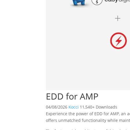
EDD for AMP
04/08/2026
Kocci
11,540+ Downloads
Experience the power of EDD for AMP, an a
offers unmatched functionality while main