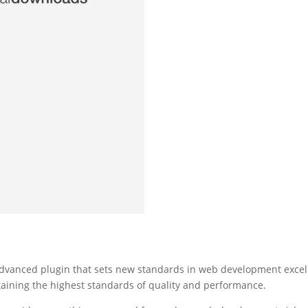
dvanced plugin that sets new standards in web development excell
taining the highest standards of quality and performance.