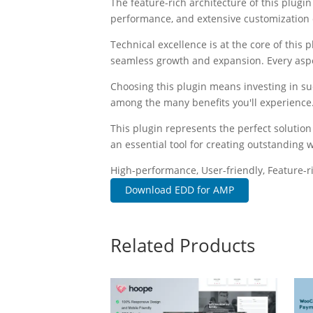
The feature-rich architecture of this plug
performance, and extensive customization c
Technical excellence is at the core of this
seamless growth and expansion. Every aspe
Choosing this plugin means investing in s
among the many benefits you'll experience
This plugin represents the perfect solutio
an essential tool for creating outstanding
High-performance, User-friendly, Feature-ri
Download EDD for AMP
Related Products