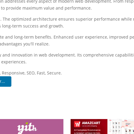
gin addresses every aspect of modern web development. From respo
d to provide maximum value and performance.
n. The optimized architecture ensures superior performance while ma
s long-term success and growth.
te and long-term benefits. Enhanced user experience, improved p
dvantages you'll realize.
ty and innovation in web development. Its comprehensive capabiliti
b experiences.
 Responsive, SEO, Fast, Secure.
...