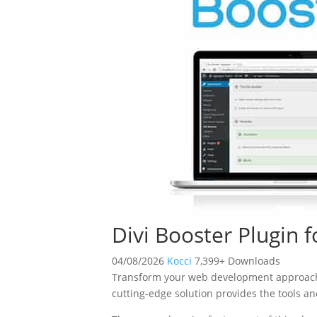
Divi Booster Plugin 
04/08/2026
Kocci
7,399+ Downloads
Transform your web development approach wi
cutting-edge solution provides the tools an