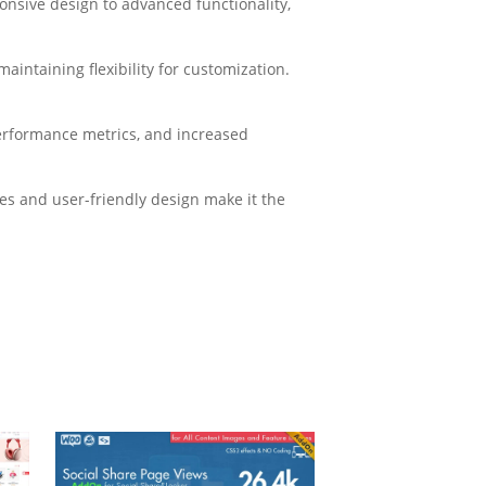
nsive design to advanced functionality,
intaining flexibility for customization.
erformance metrics, and increased
es and user-friendly design make it the