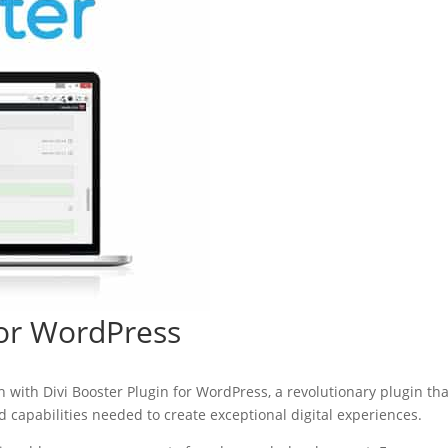
for WordPress
th Divi Booster Plugin for WordPress, a revolutionary plugin that 
d capabilities needed to create exceptional digital experiences.