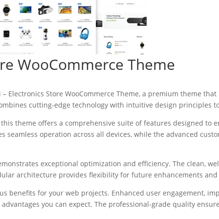
 Store WooCommerce Theme
Digi – Electronics Store WooCommerce Theme, a premium theme that
ombines cutting-edge technology with intuitive design principles t
this theme offers a comprehensive suite of features designed to
s seamless operation across all devices, while the advanced custom
emonstrates exceptional optimization and efficiency. The clean, we
lar architecture provides flexibility for future enhancements and 
s benefits for your web projects. Enhanced user engagement, imp
advantages you can expect. The professional-grade quality ensures