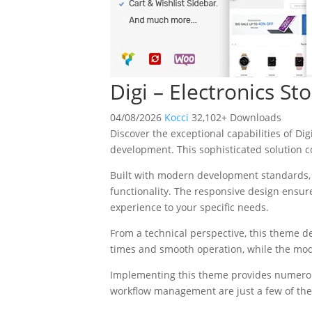
Digi – Electronics
04/08/2026
Kocci
32,102+ Downloads
Discover the exceptional capabilities of 
development. This sophisticated solution c
Built with modern development standards, 
functionality. The responsive design ensure
experience to your specific needs.
From a technical perspective, this theme d
times and smooth operation, while the modu
Implementing this theme provides numerou
workflow management are just a few of the 