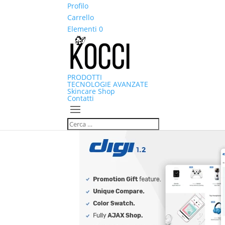
avibet
mavibet giriş
matbet giriş
Profilo
kavbet giriş
Meritking giriş
Betbigo
B
bet giriş
meritking
meritking giriş
Carrello
marsbahis giriş
maxwin
maxwin gir
lobet giriş
romabet
romabet giriş
Elementi 0
bahiscasino
bahiscasino giriş
restbe
t giriş
Betbigo
Betbigo giriş
Kalebet
Kalebet giriş
Teosbet
Teosbet gir
Marsbahis
Marsbahis giriş
Avrupabet
Avrupabet giriş
Mavibet
Mavibet
giriş
Holiganbet
Holiganbet giriş
Alobet giriş
Alobet giriş
restbet giriş
t
t giriş
Alobet
Alobet giriş
Betwoon
Betwoon giriş
Betvole
Betvole giriş
B
PRODOTTI
TECNOLOGIE AVANZATE
avibet
mavibet giriş
Enbet
Enbet giriş
kalebet
kalebet giriş
betnis
betn
Skincare Shop
giriş
betnano
betnano giriş
Contatti
betkanyon
betkanyon giriş
ultrabet
ultrab
t giriş
Betmatik
Betmatik giriş
Dedebet
Dedebet giriş
alobet giriş
atm
 giriş
mavibet giriş
lunabet giriş
marsbahis giriş
holiganbet
holiganbe
iş
Holiganbet
Holiganbet giriş
Holiganbet
Holiganbet giriş
Efesbet
Efes
t
ultrabet giriş
mavibet
mavibet giriş
betnano
betnano giriş
galabet
gal
tking Bonus Ve Kampanyalar
Marsbahis Giriş: Marsbahis Giriş Adresi
bahis Giriş: Marsbahis Para Yatırma Ve Çekme İşlemleri
Mavibet Gi
riş
betplay
betplay giriş
galabet
galabet giriş
galabet
romabet
romabet 
giriş
Celtabet
Celtabet
Celtabet giriş
Celtabet
Celtabet
Celtabet giriş
Ce