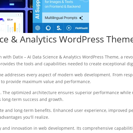
ence & Analytics WordPress Them
with Datix – AI Data Science & Analytics WordPress Theme, a revo
 provides the tools and capabilities needed to create exceptional dig
me addresses every aspect of modern web development. From respo
d to provide maximum value and performance.
e. The optimized architecture ensures superior performance while ma
s long-term success and growth.
te and long-term benefits. Enhanced user experience, improved p
dvantages you'll realize.
y and innovation in web development. Its comprehensive capabiliti