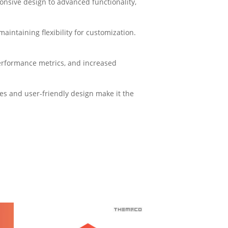
nsive design to advanced functionality,
intaining flexibility for customization.
erformance metrics, and increased
es and user-friendly design make it the