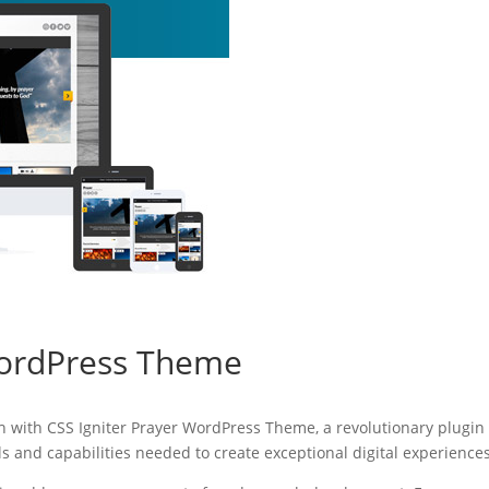
WordPress Theme
ith CSS Igniter Prayer WordPress Theme, a revolutionary plugin th
ls and capabilities needed to create exceptional digital experiences