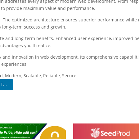
gin addresses every aspect of modern web development. From respo
d to provide maximum value and performance.
n. The optimized architecture ensures superior performance while ma
s long-term success and growth.
te and long-term benefits. Enhanced user experience, improved p
dvantages you'll realize.
ty and innovation in web development. Its comprehensive capabiliti
b experiences.
d, Modern, Scalable, Reliable, Secure.
T...