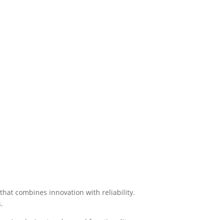
at combines innovation with reliability.
.