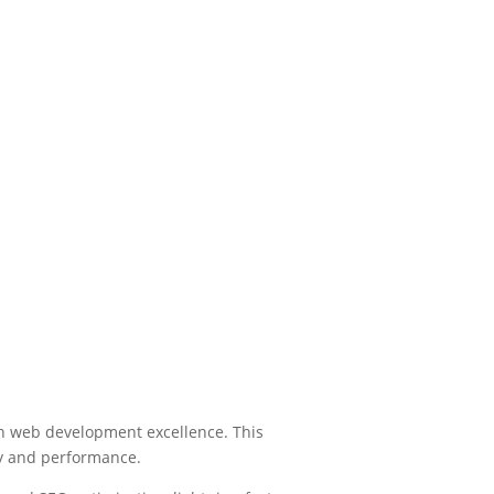
n web development excellence. This
ty and performance.