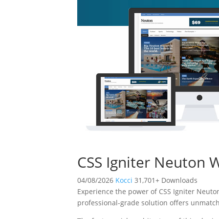
CSS Igniter Neuton
04/08/2026
Kocci
31,701+ Downloads
Experience the power of CSS Igniter Neut
professional-grade solution offers unmatch