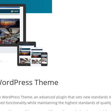
 WordPress Theme
on WordPress Theme, an advanced plugin that sets new standards i
ed functionality while maintaining the highest standards of quali