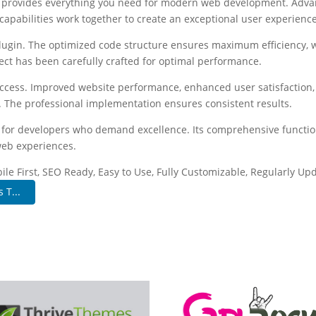
in provides everything you need for modern web development. Advan
apabilities work together to create an exceptional user experience
 plugin. The optimized code structure ensures maximum efficiency, w
ct has been carefully crafted for optimal performance.
uccess. Improved website performance, enhanced user satisfaction,
. The professional implementation ensures consistent results.
n for developers who demand excellence. Its comprehensive function
 web experiences.
ile First, SEO Ready, Easy to Use, Fully Customizable, Regularly Up
 T...