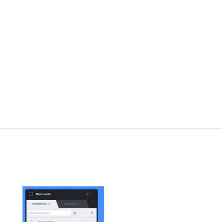
etbigo giriş
Kalebet giriş
Teosbet
Teosbet giriş
Tophillbet
Tophillbet gi
iş
Grandpashabet giriş
pusulabet giriş
holiganbet giriş
dedebet giriş
t giriş
marsbahis giriş
amgbahis giriş
pulibet giriş
holiganbet giriş
pu
iş
Amgbahis
Amgbahis giriş
Royalbet
Royalbet giriş
Jokerbet
Jokerbet g
 giriş
Galabet
Galabet giriş
Norabahis
Norabahis giriş
Orisbet
Orisbet
et giriş
teosbet giriş
Royalbet giriş
Jokerbet giriş
vegabet giriş
Betzula 
le
Betvole giriş
Betasus
Betasus giriş
lunabet
lunabet giriş
holiganbet g
bet
Enbet giriş
kalebet
kalebet giriş
betnis
betnis giriş
teosbet
teosbet 
iş
betnano
betnano giriş
betkanyon
betkanyon giriş
ultrabet
ultrabet g
bet
Süpertotobet giriş
Mariobet
Mariobet giriş
Betmatik
Betmatik giriş
sbahis Bonus Ve Kampanyalar
Mavibet Giriş: Mavibet Para Yatırma V
iş
Sonbahis giriş
Bahiscasino
Bahiscasino
Bahiscasino giriş
Bahiscasin
t
restbet giriş
romabet
romabet giriş
jokerbet
jokerbet giriş
enjoybet
en
, Meritking Casino Ve Slot Oyunları
Marsbahis Giriş: Marsbahis Para
ing
meritking giriş
Meritking Giriş: Meritking Güvenilir Mi, Meritki