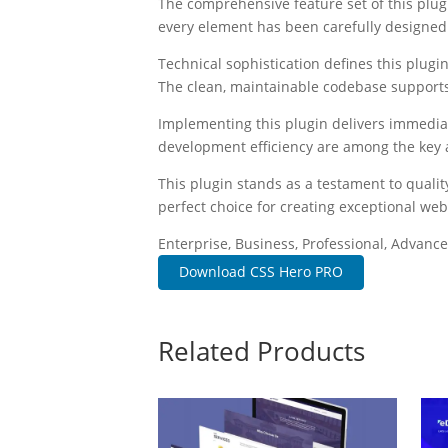
The comprehensive feature set of this plu
every element has been carefully designe
Technical sophistication defines this plugi
The clean, maintainable codebase support
Implementing this plugin delivers immedia
development efficiency are among the key a
This plugin stands as a testament to quali
perfect choice for creating exceptional we
Enterprise, Business, Professional, Advance
Download CSS Hero PRO
Related Products