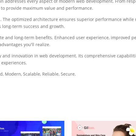
gin addresses every aspect of modern web development. From respo
d to provide maximum value and performance.
n. The optimized architecture ensures superior performance while ma
s long-term success and growth.
te and long-term benefits. Enhanced user experience, improved p
dvantages you'll realize.
ty and innovation in web development. Its comprehensive capabiliti
b experiences.
d, Modern, Scalable, Reliable, Secure.