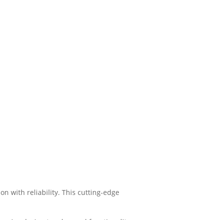
 with reliability. This cutting-edge