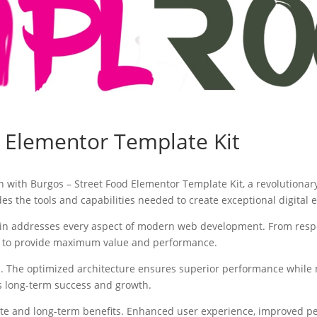
d Elementor Template Kit
ith Burgos – Street Food Elementor Template Kit, a revolutionary
ides the tools and capabilities needed to create exceptional digital 
gin addresses every aspect of modern web development. From respo
d to provide maximum value and performance.
n. The optimized architecture ensures superior performance while ma
s long-term success and growth.
te and long-term benefits. Enhanced user experience, improved p