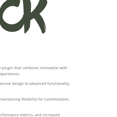
 plugin that combines innovation with
experiences.
nsive design to advanced functionality,
intaining flexibility for customization.
erformance metrics, and increased