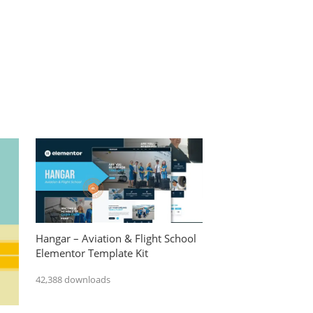
Hangar – Aviation & Flight School
Elementor Template Kit
42,388 downloads