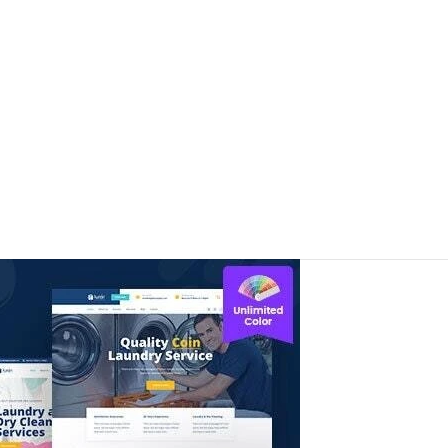
etbigo giriş
Kalebet giriş
Teosbet
Teosbet giriş
Tophillbet
Tophillbet gi
iş
Grandpashabet giriş
pusulabet giriş
holiganbet giriş
dedebet giriş
t giriş
marsbahis giriş
amgbahis giriş
pulibet giriş
holiganbet giriş
pu
iş
Amgbahis
Amgbahis giriş
Royalbet
Royalbet giriş
Jokerbet
Jokerbet g
 giriş
Galabet
Galabet giriş
Norabahis
Norabahis giriş
Orisbet
Orisbet
eosbet giriş
Royalbet giriş
Jokerbet giriş
vegabet giriş
Betzula giriş
Nor
asus giriş
lunabet
lunabet giriş
holiganbet giriş
holiganbet giriş
marsb
t
teosbet giriş
jokerbet
jokerbet giriş
celtabet
celtabet giriş
avrupabet
lebet
kalebet giriş
teosbet
teosbet giriş
mavibet
mavibet giriş
sonbahi
iriş
romabet giriş
setrabet
setrabet giriş
kulisbet
kulisbet giriş
bahisc
t giriş
Romabet giriş
Süpertotobet
Süpertotobet giriş
Dedebet
Dedebe
nbet
Holiganbet giriş
Marsbahis
Marsbahis giriş
Meritking
Meritking gi
bet giriş
Xslot
Xslot giriş
Sonbahis giriş
Norabhais
Norabhais giriş
Ro
isleri, Mavibet Casino Ve Slot Oyunları
teosbet
teosbet giriş
bahicas
işim
Marsbahis Giriş: Marsbahis Casino Ve Slot Oyunları, Marsbahis 
bet
lunabet
lunabet giriş
lunabet
betcio
betcio giriş
betcio
Betkanyon
Be
riş
Efesbet
Efesbet
Efesbet giriş
Efesbet
Efesbet
Efesbet giriş
Efesbet
r
etzula giriş
Betzula
Betplay
Betplay giriş
Betplay
matbet
matbet giriş
m