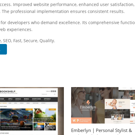
ccess. Improved website performance, enhanced user satisfaction,
. The professional implementation ensures consistent results.
 for developers who demand excellence. Its comprehensive function
 web experiences.
 SEO, Fast, Secure, Quality.
.
Emberlyn | Personal Stylist &