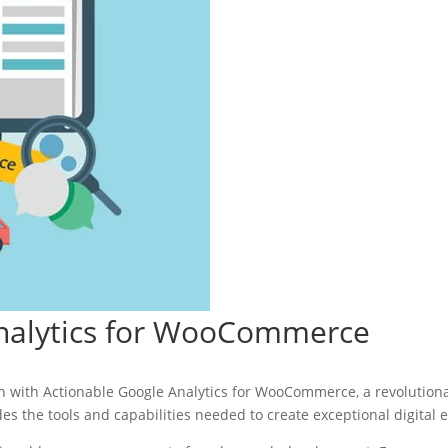
Analytics for WooCommerce
with Actionable Google Analytics for WooCommerce, a revolutiona
ides the tools and capabilities needed to create exceptional digital 