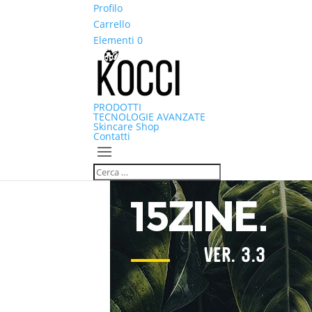
avibet
mavibet giriş
matbet giriş
Profilo
kavbet giriş
Meritking giriş
Betbigo
B
bet giriş
meritking
meritking giriş
Carrello
marsbahis giriş
maxwin
maxwin gir
lobet giriş
romabet
romabet giriş
Elementi 0
bahiscasino
bahiscasino giriş
restbe
t giriş
Betbigo
Betbigo giriş
Kalebet
Kalebet giriş
Teosbet
Teosbet gir
Marsbahis
Marsbahis giriş
Avrupabet
Avrupabet giriş
Mavibet
Mavibet
giriş
Holiganbet
Holiganbet giriş
Alobet giriş
Alobet giriş
restbet giriş
t
t giriş
Alobet
Alobet giriş
Betwoon
Betwoon giriş
Betvole
Betvole giriş
B
PRODOTTI
TECNOLOGIE AVANZATE
avibet
mavibet giriş
Enbet
Enbet giriş
kalebet
kalebet giriş
betnis
betn
Skincare Shop
giriş
betnano
betnano giriş
Contatti
betkanyon
betkanyon giriş
ultrabet
ultrab
t giriş
Betmatik
Betmatik giriş
Dedebet
Dedebet giriş
alobet giriş
atm
 giriş
mavibet giriş
lunabet giriş
marsbahis giriş
holiganbet
holiganbe
iş
Holiganbet
Holiganbet giriş
Holiganbet
Holiganbet giriş
Efesbet
Efes
t
ultrabet giriş
mavibet
mavibet giriş
betnano
betnano giriş
galabet
gal
tking Bonus Ve Kampanyalar
Marsbahis Giriş: Marsbahis Giriş Adresi
bahis Giriş: Marsbahis Para Yatırma Ve Çekme İşlemleri
Mavibet Gi
riş
betplay
betplay giriş
galabet
galabet giriş
galabet
romabet
romabet 
giriş
Celtabet
Celtabet
Celtabet giriş
Celtabet
Celtabet
Celtabet giriş
Ce