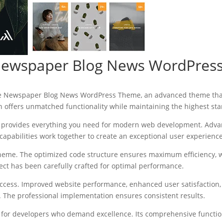
Newspaper Blog News WordPres
ne Newspaper Blog News WordPress Theme, an advanced theme tha
on offers unmatched functionality while maintaining the highest st
me provides everything you need for modern web development. Advan
apabilities work together to create an exceptional user experience
s theme. The optimized code structure ensures maximum efficiency, w
ct has been carefully crafted for optimal performance.
ccess. Improved website performance, enhanced user satisfaction,
. The professional implementation ensures consistent results.
 for developers who demand excellence. Its comprehensive function