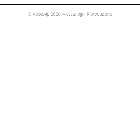
© Kocci.vip 2026. Vietata ogni Riproduzione