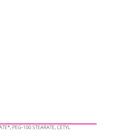
ATE*, PEG-100 STEARATE, CETYL