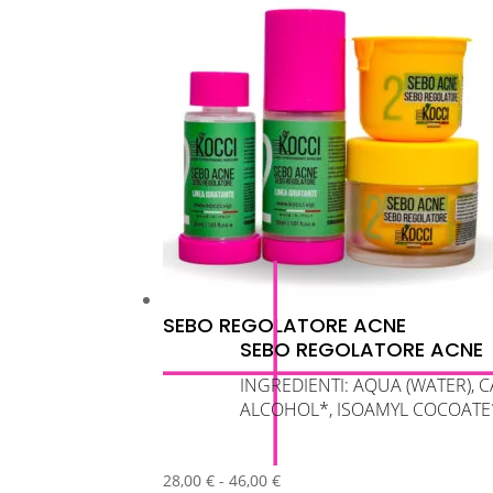
n
Betkanyon
Betkanyon giriş
Betkanyon
Betzula
Betzula giriş
Be
Galabet giriş
Galabet
Celtabet
Celtabet giriş
Celtabet
Celtabet
SEBO REGOLATORE ACNE
SEBO REGOLATORE ACNE
INGREDIENTI: AQUA (WATER), C
ALCOHOL*, ISOAMYL COCOATE*
Fascia
28,00
€
-
46,00
€