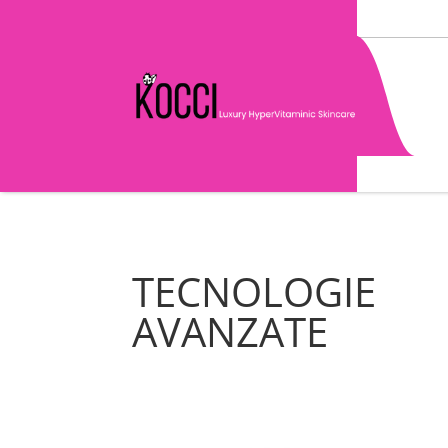
his giriş
betplay
betplay giriş
betgar
betgar giriş
betnis
betnis 
ming
Pashagaming giriş
Enbet giriş
Betpay
Betpay giriş
Betpar
etwoon
Betwoon giriş
Betkanyon
Betkanyon giriş
Jestbahis
Jes
riş
Romabet
Romabet giriş
Grandpashabet
Grandpashabet gir
iş
Atlasbet
Atlasbet giriş
romabet
romabet giriş
norabahis
nora
Betpas
Betpas giriş
Atlasbet
Atlasbet giriş
Meybet
Meybet giriş
ulibet giriş
holiganbet
holiganbet giriş
pusulabet
pusulabet gi
 giriş
Betkom giriş
Süpertotobet giriş
Mariobet giriş
Betmatik 
okerbet giriş
celtabet
celtabet giriş
avrupabet
avrupabet giriş
r
atik
Betmatik giriş
Dedebet
Dedebet giriş
Ultrabet giriş
Enbet
TECNOLOGIE
la giriş
norabahis
norabahis giriş
restbet
restbet giriş
betcio
b
rabahis
norabahis giriş
pokerklas
pokerklas giriş
restbet
restbe
AVANZATE
iriş
betnano
betnano giriş
mavibet
mavibet giriş
romabet
rom
itking
meritking giriş
romabet
romabet giriş
betplay
betplay g
 giriş
amgbahis giriş
Betplay giriş
Romabet giriş
Teosbet
Teosb
eri
Meybet
Meybet giriş
Jokerbet
Jokerbet giriş
Norabahis
Norab
is Giriş Adresi, Marsbahis Mobilden Giriş 2026
Mavibet Giriş