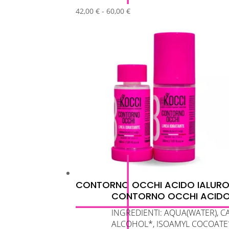
Fascia
42,00
€
-
60,00
€
di
prezzo:
da
42,00 €
a
60,00 €
CONTORNO OCCHI ACIDO IALUR
CONTORNO OCCHI ACIDO
INGREDIENTI: AQUA(WATER), CA
ALCOHOL*, ISOAMYL COCOATE*