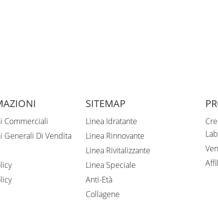
MAZIONI
SITEMAP
PR
i Commerciali
Linea Idratante
Cre
Lab
i Generali Di Vendita
Linea Rinnovante
Ven
Linea Rivitalizzante
Aff
licy
Linea Speciale
licy
Anti-Età
Collagene