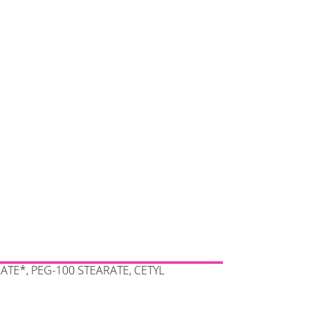
ATE*, PEG-100 STEARATE, CETYL