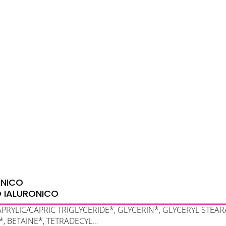
ONICO
 IALURONICO
PRYLIC/CAPRIC TRIGLYCERIDE*, GLYCERIN*, GLYCERYL STEAR
, BETAINE*, TETRADECYL…